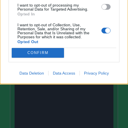
I want to opt-out of processing my
Personal Data for Targeted Advertising.
MIDAR
Opted In
před 3 měsíci
I want to opt-out of Collection, Use,
Retention, Sale, and/or Sharing of my
Neil Diamond - Sweet Caroline
Personal Data that Is Unrelated with the
Purposes for which it was collected.
Opted Out
MIDAR
CONFIRM
před 4 měsíci
Data Deletion
Data Access
Privacy Policy