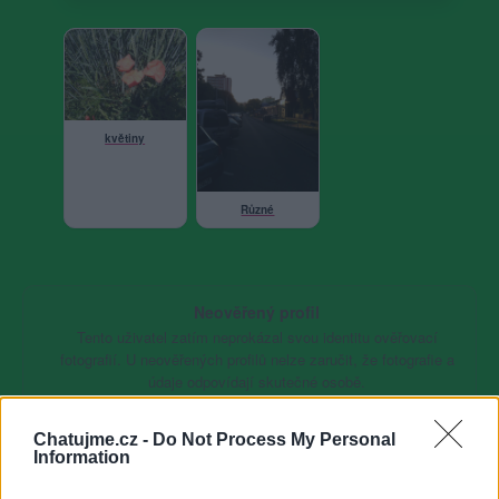
květiny
Různé
Neověřený profil
Tento uživatel zatím neprokázal svou identitu ověřovací
fotografií. U neověřených profilů nelze zaručit, že fotografie a
údaje odpovídají skutečné osobě.
Věk: ??
Chatujme.cz -
Do Not Process My Personal
Information
Město: Kralupy nad Vltavou
Země: