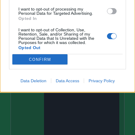
I want to opt-out of processing my
Personal Data for Targeted Advertising.
Opted In
I want to opt-out of Collection, Use,
Retention, Sale, and/or Sharing of my
Poslední 3 příspěvky na mé zdi
Personal Data that Is Unrelated with the
Purposes for which it was collected.
Opted Out
(před 2 měsíci)
MIDAR
Wohnout
CONFIRM
(před 2 měsíci)
MIDAR
Data Deletion
Data Access
Privacy Policy