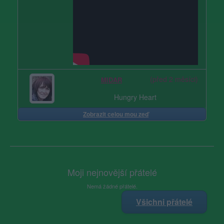
(před 2 měsíci)
MIDAR
Hungry Heart
Zobrazit celou mou zeď
Moji nejnovější přátelé
Nemá žádné přátelé.
Všichni přátelé