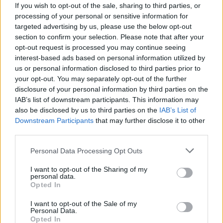
If you wish to opt-out of the sale, sharing to third parties, or
Kontakt
processing of your personal or sensitive information for
Napsat uživateli vzkaz
targeted advertising by us, please use the below opt-out
section to confirm your selection. Please note that after your
Informace o profilu a chatu
opt-out request is processed you may continue seeing
interest-based ads based on personal information utilized by
Registrace od
: 05.04.2014 05:30
us or personal information disclosed to third parties prior to
Online
: Není nikde online
your opt-out. You may separately opt-out of the further
Naposledy aktivní
: 25.07.2026 10:01
disclosure of your personal information by third parties on the
Prochatováno
: 0.02 hod.
IAB’s list of downstream participants. This information may
Počet přátel
: 0
also be disclosed by us to third parties on the
IAB’s List of
Profil zobrazen
: 736x
Downstream Participants
that may further disclose it to other
Líbí se
:
6
third parties.
Oblibené místnosti
: Žádné
Sledované diskuze
:
Informace pro uživatele
Personal Data Processing Opt Outs
I want to opt-out of the Sharing of my
personal data.
Opted In
I want to opt-out of the Sale of my
Personal Data.
V bezpečí jsi s člověkem, který tě má rád
Opted In