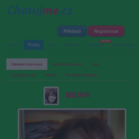
Přihlásit
Registrovat
Domů
Profily
Chat
Diskuze
Premium
Chat Rádio
Základní informace
Detailní informace
Zeď
Fotogalerie (2)
Přátelé
Poslední příspěvky
MIDAR