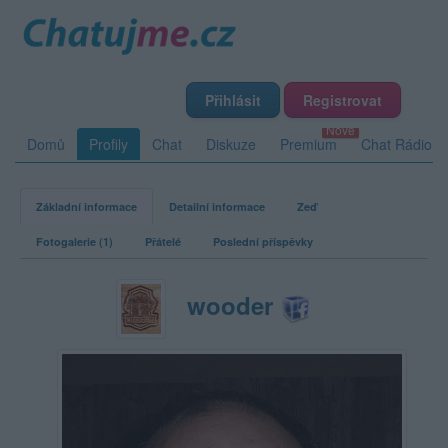
Přihlásit
Registrovat
Domů
Profily
Chat
Diskuze
Premium
Chat Rádio
Základní informace
Detailní informace
Zeď
Fotogalerie (1)
Přátelé
Poslední příspěvky
wooder