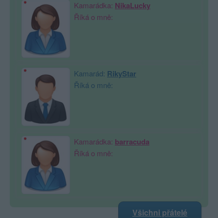
Kamarádka:
NikaLucky
Říká o mně:
Kamarád:
RikyStar
Říká o mně:
Kamarádka:
barracuda
Říká o mně:
Všichni přátelé