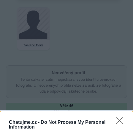
Zaslané fotky
Neověřený profil
Tento uživatel zatím neprokázal svou identitu ověřovací
fotografií. U neověřených profilů nelze zaručit, že fotografie a
údaje odpovídají skutečné osobě.
Věk: 46
Město: Opava
Okres: Opava
Chatujme.cz -
Do Not Process My Personal
Země: Ano, Země
Information