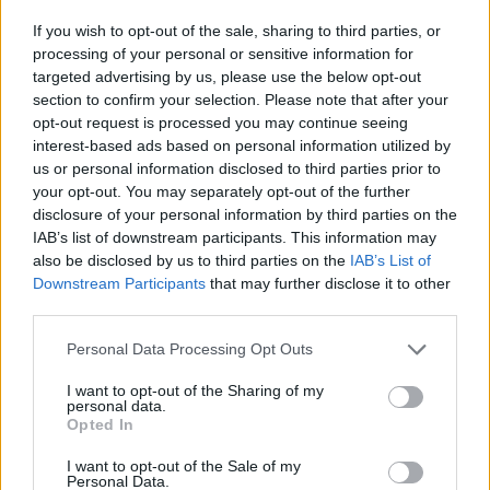
Kontakt
If you wish to opt-out of the sale, sharing to third parties, or
Napsat uživateli vzkaz
processing of your personal or sensitive information for
Facebook
:
vjadrny
targeted advertising by us, please use the below opt-out
Instagram
:
https://www.instagram.com/woodercz/
section to confirm your selection. Please note that after your
Discord
:
https://discord.gg/j9Q2rHKd5f
opt-out request is processed you may continue seeing
interest-based ads based on personal information utilized by
Informace o profilu a chatu
us or personal information disclosed to third parties prior to
Registrace od
: 28.11.2013 22:38
your opt-out. You may separately opt-out of the further
Online
: Není nikde online
disclosure of your personal information by third parties on the
Naposledy aktivní
: 11.07.2026 21:59
IAB’s list of downstream participants. This information may
Prochatováno
: 683.61 hod.
also be disclosed by us to third parties on the
IAB’s List of
Počet přátel
: 8
Downstream Participants
that may further disclose it to other
Profil zobrazen
: 810x
third parties.
Líbí se
:
3
Oblibené místnosti
:
Oáza
Personal Data Processing Opt Outs
Sledované diskuze
:
,
Diskuze k aktuálním zprávám
Informace pro
,
,
,
,
,
uživatele
Krakistán
Nápady / stížnosti (pouze…
Perličky z internetu
Scifi
I want to opt-out of the Sharing of my
personal data.
,
Trance a elektronika
Vtipné vtipy
Opted In
I want to opt-out of the Sale of my
Personal Data.