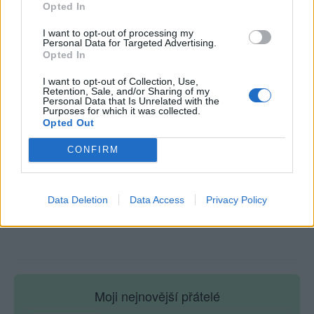
Opted In
I want to opt-out of processing my
Personal Data for Targeted Advertising.
Smrti se nebojím, jen mě štve, že je to na
Opted In
furt.
I want to opt-out of Collection, Use,
Retention, Sale, and/or Sharing of my
Personal Data that Is Unrelated with the
Purposes for which it was collected.
Opted Out
CONFIRM
Poslední 3 příspěvky na mé zdi
Nemá žádné příspěvky
Data Deletion
Data Access
Privacy Policy
Zobrazit celou mou zeď
Moji nejnovější přátelé