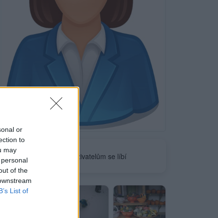
Neověřeno
sonal or
ection to
ou may
0
uživatelům se líbí
 personal
out of the
 downstream
B’s List of