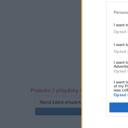
Persona
I want t
Opted 
I want t
Opted 
I want 
Advertis
Opted 
I want t
of my P
Poslední 3 příspěvky na mé zdi
was col
Opted 
Nemá žádné příspěvky
Zobr