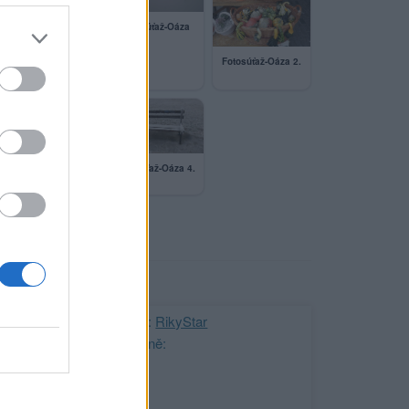
Fotosúťaž-Oáza
Fotosúťaž-Oáza 2.
...
Fotosúťaž-Oáza 4.
Fotosúťaž-Oáza 3.
ji nejnovější přátelé
Kamarád:
RikyStar
Říká o mně: