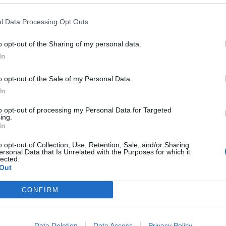
l Data Processing Opt Outs
o opt-out of the Sharing of my personal data.
In
o opt-out of the Sale of my Personal Data.
In
to opt-out of processing my Personal Data for Targeted
ing.
In
o opt-out of Collection, Use, Retention, Sale, and/or Sharing
ersonal Data that Is Unrelated with the Purposes for which it
Mo
lected.
Out
CONFIRM
azit celou mou zeď
Data Deletion
Data Access
Privacy Policy