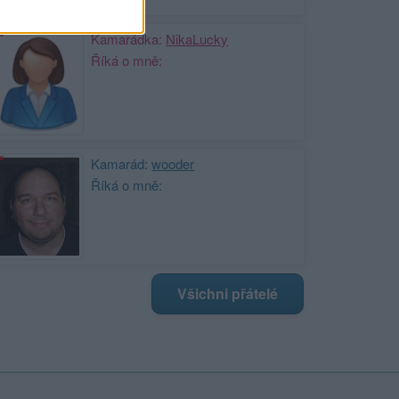
Kamarádka:
NikaLucky
Říká o mně:
Kamarád:
wooder
Říká o mně:
Všichni přátelé