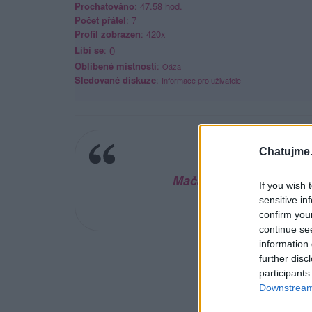
Prochatováno
: 47.58 hod.
Počet přátel
: 7
Profil zobrazen
: 420x
Líbí se
:
0
Oblibené místnosti
:
Oáza
Sledované diskuze
:
Informace pro uživatele
Chatujme.
Mačacie nebo vyzerá pr
If you wish 
sensitive in
confirm you
continue se
information 
further disc
participants
Downstream 