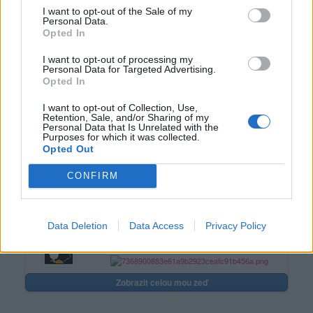
I want to opt-out of the Sale of my
Personal Data.
Opted In
I want to opt-out of processing my
Poslední 3 příspěvky na mé zdi
Personal Data for Targeted Advertising.
Opted In
(před 5 lety)
skalda66
I want to opt-out of Collection, Use,
Retention, Sale, and/or Sharing of my
Personal Data that Is Unrelated with the
Další skvělé
obrázky najdete na
Purposes for which it was collected.
Pejsci
Opted Out
webu
NaNastenku.cz
CONFIRM
(před 8 lety)
NikaLucky
Data Deletion
Data Access
Privacy Policy
(před 8 lety)
hana1
Zobrazit celou mou zeď