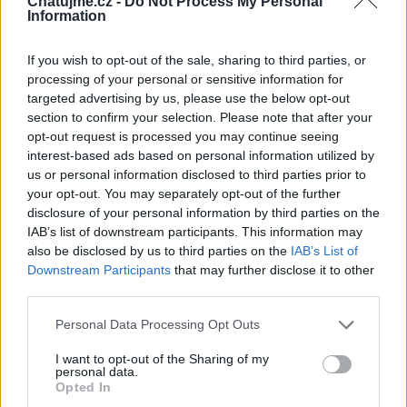
Chatujme.cz -
Do Not Process My Personal
Information
Informace o profilu a chatu
Registrace od
: 02.10.2013 00:40
If you wish to opt-out of the sale, sharing to third parties, or
Online
: Není nikde online
processing of your personal or sensitive information for
Naposledy aktivní
: 23.07.2026 09:20
targeted advertising by us, please use the below opt-out
Počet přátel
: 31
section to confirm your selection. Please note that after your
Profil zobrazen
: 9584x
opt-out request is processed you may continue seeing
Líbí se
:
1
interest-based ads based on personal information utilized by
Oblibené místnosti
:
Oáza
us or personal information disclosed to third parties prior to
Sledované diskuze
:
Informace pro uživatele
your opt-out. You may separately opt-out of the further
disclosure of your personal information by third parties on the
IAB’s list of downstream participants. This information may
Vztahy
also be disclosed by us to third parties on the
IAB’s List of
Je ve vztahu s uživatelem:
RikyStar
Downstream Participants
that may further disclose it to other
third parties.
Personal Data Processing Opt Outs
I want to opt-out of the Sharing of my
personal data.
Perfectly imperfect :)
Opted In