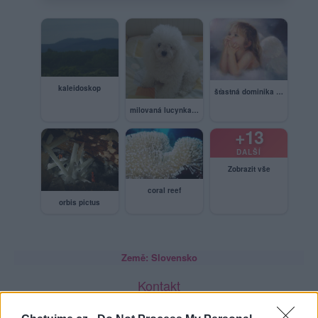
kaleidoskop
šťastná dominika -…
milovaná lucynka…
+13
DALŠÍ
Zobrazit vše
coral reef
orbis pictus
Země: Slovensko
Kontakt
Napsat uživateli vzkaz