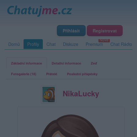
Přihlásit
Registrovat
Domů
Profily
Chat
Diskuze
Premium
Chat Rádio
Základní informace
Detailní informace
Zeď
Fotogalerie (18)
Přátelé
Poslední příspěvky
NikaLucky