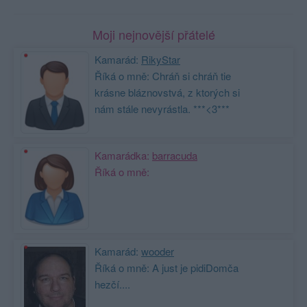
Moji nejnovější přátelé
Kamarád:
RikyStar
Říká o mně: Chráň si chráň tie
krásne bláznovstvá, z ktorých si
nám stále nevyrástla. ***<3***
Kamarádka:
barracuda
Říká o mně:
Kamarád:
wooder
Říká o mně: A just je pidiDomča
hezčí....