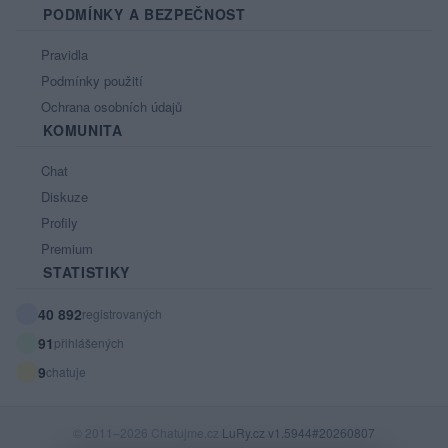
PODMÍNKY A BEZPEČNOST
Pravidla
Podmínky použití
Ochrana osobních údajů
KOMUNITA
Chat
Diskuze
Profily
Premium
STATISTIKY
40 892
registrovaných
91
přihlášených
9
chatuje
© 2011–2026 Chatujme.cz
LuRy.cz
v1.5944#20260807