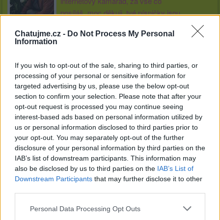
internetový kamarád, za vše co
posíláš, moc děkuji, tvé písničky jsou
úžasné, mají velký cit.
Chatujme.cz -
Do Not Process My Personal
Information
Kamarádka:
Jitka-pabyskova
Říká o mně: ♥♫♪♫♥ ♥♫♪♫♥♥♫♪♫♥
If you wish to opt-out of the sale, sharing to third parties, or
processing of your personal or sensitive information for
targeted advertising by us, please use the below opt-out
section to confirm your selection. Please note that after your
opt-out request is processed you may continue seeing
interest-based ads based on personal information utilized by
Kamarádka:
lida1pesornova
us or personal information disclosed to third parties prior to
Říká o mně:
your opt-out. You may separately opt-out of the further
disclosure of your personal information by third parties on the
IAB’s list of downstream participants. This information may
also be disclosed by us to third parties on the
IAB’s List of
Downstream Participants
that may further disclose it to other
third parties.
Kamarádka:
zdenda1
Říká o mně:
Personal Data Processing Opt Outs