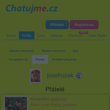
Přihlásit
Registrovat
Domů
Profily
Chat
Diskuze
Premium
Chat Rádio
Základní informace
Detailní informace
Zeď
Fotogalerie (3)
Přátelé
Poslední příspěvky
josefruzek
Přátelé
Kamarádka:
evellynn1
Říká o mně: Pepčo, jsi prima