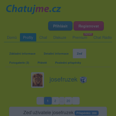
Přihlásit
Registrovat
Domů
Profily
Chat
Diskuze
Premium
Chat Rádio
Základní informace
Detailní informace
Zeď
Fotogalerie (3)
Přátelé
Poslední příspěvky
josefruzek
1
2
…
20
(aktuální strana)
Zeď uživatele josefruzek
Příspěvků: 200