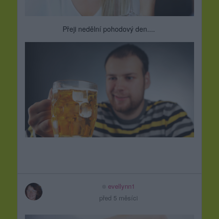
Přeji nedělní pohodový den....
evellynn1
před 5 měsíci