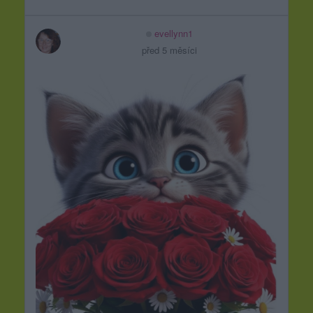
evellynn1
před 5 měsíci