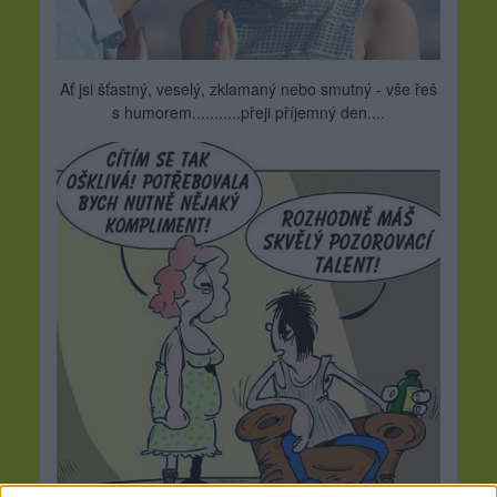
Ať jsi šťastný, veselý, zklamaný nebo smutný - vše řeš
s humorem...........přeji příjemný den....