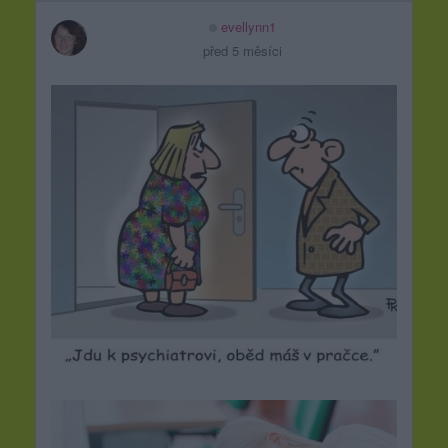
evellynn1
před 5 měsíci