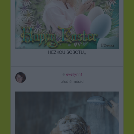
HEZKOU SOBOTU,,
evellynn1
před 5 měsíci