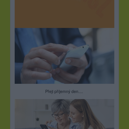
Přeji příjemný den....