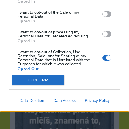
Opted In
I want to opt-out of the Sale of my
Personal Data.
Opted In
I want to opt-out of processing my
Personal Data for Targeted Advertising.
Opted In
I want to opt-out of Collection, Use,
Retention, Sale, and/or Sharing of my
Personal Data that Is Unrelated with the
Purposes for which it was collected.
Opted Out
CONFIRM
Středeční den prožij s lehkostí úsměvu.......
Data Deletion
Data Access
Privacy Policy