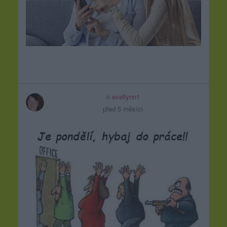
evellynn1
před 5 měsíci