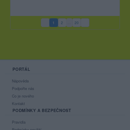
1
2
…
20
(aktuální strana)
PORTÁL
Nápověda
Podpořte nás
Co je nového
Kontakt
PODMÍNKY A BEZPEČNOST
Pravidla
Podmínky použití