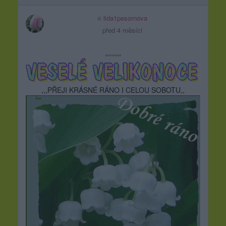
lida1pesornova
před 4 měsíci
,,,,,,,,
,,,PŘEJI KRÁSNÉ RÁNO I CELOU SOBOTU,,