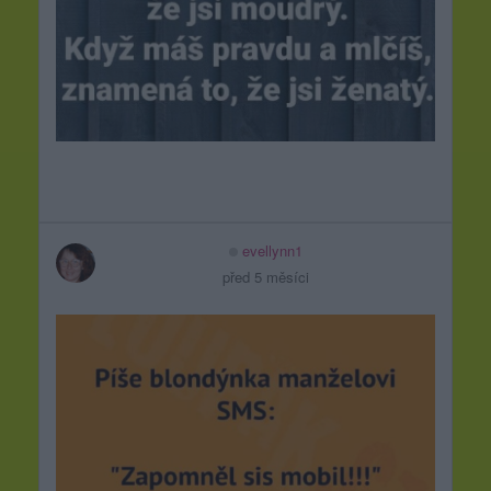
evellynn1
před 5 měsíci