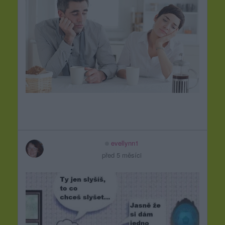
evellynn1
před 5 měsíci