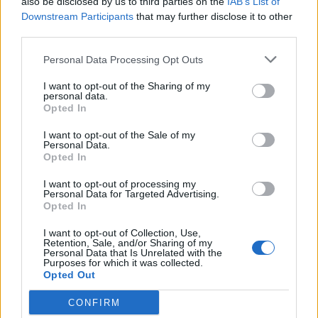
also be disclosed by us to third parties on the
IAB’s List of
Napsat uživateli vzkaz
Downstream Participants
that may further disclose it to other
third parties.
Informace o profilu a chatu
Personal Data Processing Opt Outs
Registrace od
: 14.04.2014 17:17
Online
: Není nikde online
I want to opt-out of the Sharing of my
Naposledy aktivní
: 03.11.2024 12:26
personal data.
Prochatováno
: 0.00 hod.
Opted In
Počet přátel
: 15
Profil zobrazen
: 46943x
I want to opt-out of the Sale of my
Personal Data.
Líbí se
:
2
Opted In
Oblibené místnosti
: Žádné
Sledované diskuze
:
Informace pro uživatele
I want to opt-out of processing my
Personal Data for Targeted Advertising.
Opted In
I want to opt-out of Collection, Use,
Retention, Sale, and/or Sharing of my
Personal Data that Is Unrelated with the
Purposes for which it was collected.
Opted Out
Moji nejnovější přátelé
CONFIRM
Kamarádka:
ruzenkates