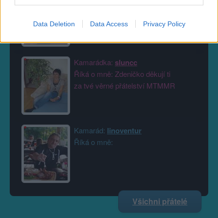
Říká o mně:
Data Deletion
Data Access
Privacy Policy
Kamarádka:
sluncc
Říká o mně: Zdeničko děkují ti
za tvé věrné přátelství MTMMR
Kamarád:
linoventur
Říká o mně:
Všichni přátelé