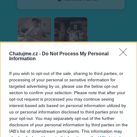
Veřejné
Zaslané fotky
Chatujme.cz -
Do Not Process My Personal
Information
If you wish to opt-out of the sale, sharing to third parties, or
Neověřený profil
processing of your personal or sensitive information for
Tento uživatel zatím neprokázal svou identitu ověřovací
targeted advertising by us, please use the below opt-out
fotografií. U neověřených profilů nelze zaručit, že fotografie a
section to confirm your selection. Please note that after your
údaje odpovídají skutečné osobě.
opt-out request is processed you may continue seeing
interest-based ads based on personal information utilized by
Věk: 11
us or personal information disclosed to third parties prior to
Okres: Karviná
your opt-out. You may separately opt-out of the further
Země:
disclosure of your personal information by third parties on the
IAB’s list of downstream participants. This information may
Kontakt