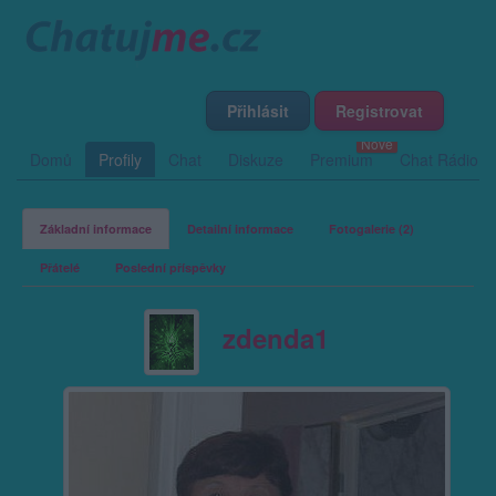
Přihlásit
Registrovat
Domů
Profily
Chat
Diskuze
Premium
Chat Rádio
Základní informace
Detailní informace
Fotogalerie (2)
Přátelé
Poslední příspěvky
zdenda1