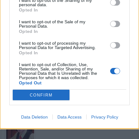
I want to opt-out of the Sharing of my
personal data.
Opted In
I want to opt-out of the Sale of my
Kamarád:
ringinspil
Personal Data.
Říká o mně:
Opted In
I want to opt-out of processing my
Personal Data for Targeted Advertising.
Opted In
I want to opt-out of Collection, Use,
Kamarád:
Jena
Retention, Sale, and/or Sharing of my
Personal Data that Is Unrelated with the
Říká o mně:
Purposes for which it was collected.
Opted Out
CONFIRM
Kamarád:
nekvinda5
Data Deletion
Data Access
Privacy Policy
Říká o mně: