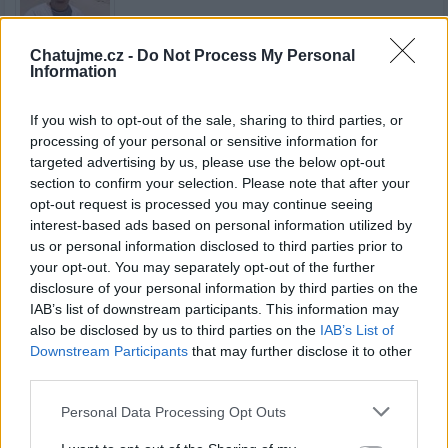
Chatujme.cz -
Do Not Process My Personal
Information
Kamarád:
minkod
Říká o mně:
If you wish to opt-out of the sale, sharing to third parties, or
processing of your personal or sensitive information for
targeted advertising by us, please use the below opt-out
section to confirm your selection. Please note that after your
opt-out request is processed you may continue seeing
interest-based ads based on personal information utilized by
Kamarád:
milanvalny4-81374
us or personal information disclosed to third parties prior to
Říká o mně:
your opt-out. You may separately opt-out of the further
disclosure of your personal information by third parties on the
IAB’s list of downstream participants. This information may
also be disclosed by us to third parties on the
IAB’s List of
Downstream Participants
that may further disclose it to other
third parties.
Kamarád:
mireksa
Říká o mně:
Personal Data Processing Opt Outs