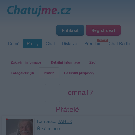
Přihlásit
Registrovat
Domů
Profily
Chat
Diskuze
Premium
Chat Rádio
Základní informace
Detailní informace
Zeď
Fotogalerie (3)
Přátelé
Poslední příspěvky
jemna17
Přátelé
Kamarád:
JAREK
Říká o mně: