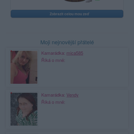
Zobrazit celou mou zeď
Moji nejnovější přátelé
Kamarádka:
mica585
Říká o mně:
Kamarádka:
Vendy
Říká o mně: