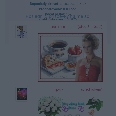
Naposledy aktivní
: 21.03.2021 14:27
Prochatováno
: 0.00 hod.
Počet přátel
: 159
Poslední 3 příspěvky na mé zdi
Profil zobrazen
: 130962x
Líbí se
:
2
(před 3 měsíci)
RAST500
Oblibené místnosti
: Žádné
Sledované diskuze
:
Informace pro uživatele
(před rokem)
ijval7