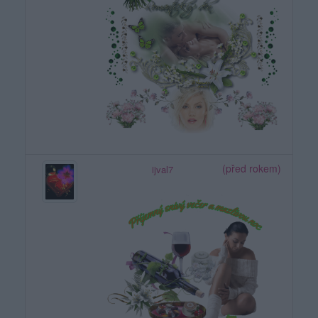
(před rokem)
ijval7