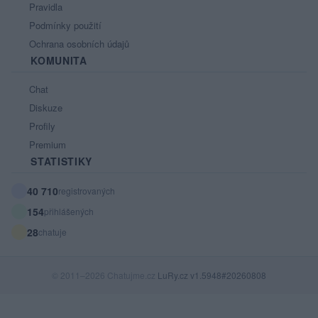
Pravidla
Podmínky použití
Ochrana osobních údajů
KOMUNITA
Chat
Diskuze
Profily
Premium
STATISTIKY
40 710
registrovaných
154
přihlášených
28
chatuje
© 2011–2026 Chatujme.cz
LuRy.cz
v1.5948#20260808