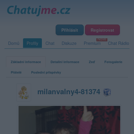
Přihlásit
Registrovat
Domů
Profily
Chat
Diskuze
Premium
Chat Rádio
Základní informace
Detailní informace
Zeď
Fotogalerie
Přátelé
Poslední příspěvky
milanvalny4-81374