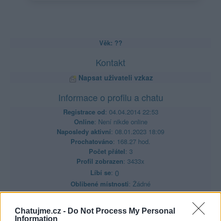
Věk: ??
Kontakt
Napsat uživateli vzkaz
Informace o profilu a chatu
Registrace od
: 04.04.2014 22:53
Online
: Není nikde online
Naposledy aktivní
: 08.01.2023 18:09
Prochatováno
: 168.27 hod.
Počet přátel
: 3
Profil zobrazen
: 3433x
Líbí se
:
0
Oblibené místnosti
: Žádné
Sledované diskuze
:
Informace pro uživatele
Chatujme.cz -
Do Not Process My Personal
Information