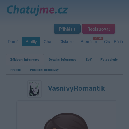
Přihlásit
Registrovat
Domů
Profily
Chat
Diskuze
Premium
Chat Rádio
Základní informace
Detailní informace
Zeď
Fotogalerie
Přátelé
Poslední příspěvky
VasnivyRomantik