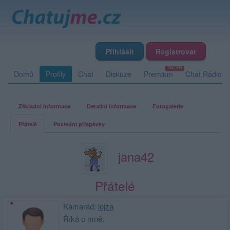
Přihlásit
Registrovat
Domů
Profily
Chat
Diskuze
Premium
Chat Rádio
Základní informace
Detailní informace
Fotogalerie
Přátelé
Poslední příspěvky
jana42
Přátelé
Kamarád:
lojza
Říká o mně: