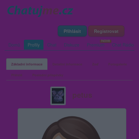
Přihlásit
Registrovat
Domů
Profily
Chat
Diskuze
Premium
Chat Rádio
Základní informace
Detailní informace
Zeď
Fotogalerie
Přátelé
Poslední příspěvky
petus