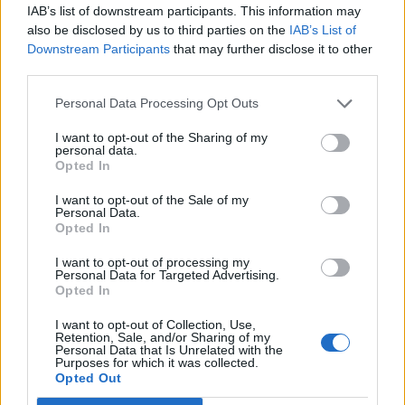
IAB’s list of downstream participants. This information may
also be disclosed by us to third parties on the
IAB’s List of
Downstream Participants
that may further disclose it to other
third parties.
Kontakt
Personal Data Processing Opt Outs
Napsat uživateli vzkaz
I want to opt-out of the Sharing of my
personal data.
Informace o profilu a chatu
Opted In
Registrace od
: 23.03.2016 15:08
Online
: Není nikde online
I want to opt-out of the Sale of my
Personal Data.
Naposledy aktivní
: 05.08.2026 20:11
Opted In
Prochatováno
: 5,597.11 hod.
Počet přátel
: 98
I want to opt-out of processing my
Profil zobrazen
: 11483x
Personal Data for Targeted Advertising.
Opted In
Líbí se
:
2
Oblibené místnosti
:
,
,
,
Achátový zámek
Brno
Dobrá pohoda
I want to opt-out of Collection, Use,
,
,
,
,
Kocoulinkové
Lavička pro přátele
Ostrava
Pohodové posezení s přáteli
U
Retention, Sale, and/or Sharing of my
Personal Data that Is Unrelated with the
Prdloňky
Purposes for which it was collected.
Sledované diskuze
:
,
Informace pro uživatele
Písničky pro zlepšení
Opted Out
,
nálady
Vaření a Pečení