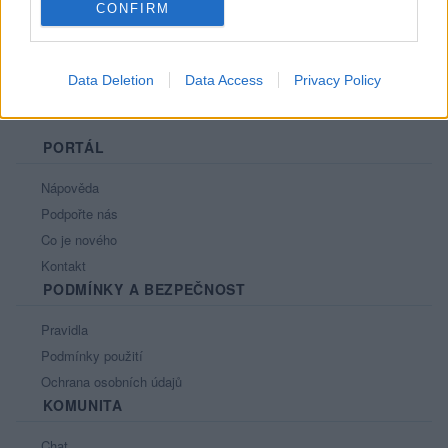
CONFIRM
Data Deletion
Data Access
Privacy Policy
PORTÁL
Nápověda
Podpořte nás
Co je nového
Kontakt
PODMÍNKY A BEZPEČNOST
Pravidla
Podmínky použití
Ochrana osobních údajů
KOMUNITA
Chat