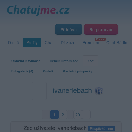
Přihlásit
Registrovat
Domů
Profily
Chat
Diskuze
Premium
Chat Rádio
Základní informace
Detailní informace
Zeď
Fotogalerie (4)
Přátelé
Poslední příspěvky
ivanerlebach
1
2
…
20
(aktuální strana)
Zeď uživatele ivanerlebach
Příspěvků: 199