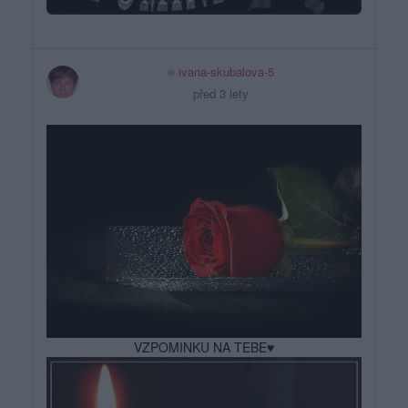
ivana-skubalova-5
před 3 lety
VZPOMINKU NA TEBE♥