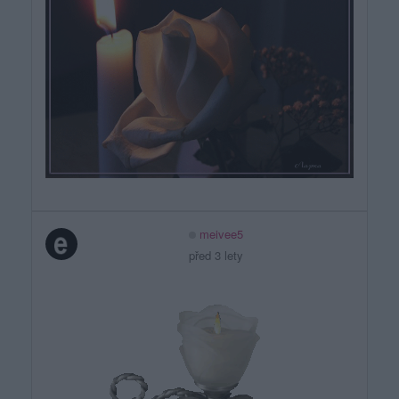
meivee5
před 3 lety