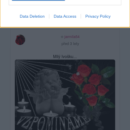
Data Deletion
Data Access
Privacy Policy
jarmila54
před 3 lety
Milý Ivošku...