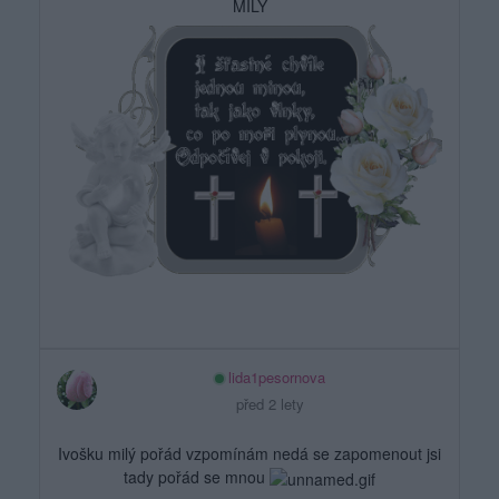
MILÝ
lida1pesornova
před 2 lety
Ivošku milý pořád vzpomínám nedá se zapomenout jsi
tady pořád se mnou