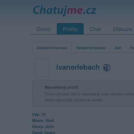
Domů
Profily
Chat
Diskuze
Základní informace
Detailní informace
Zeď
Fo
ivanerlebach
Neověřený profil
Tento uživatel zatím neprokázal svou identitu ověřov
údaje odpovídají skutečné osobě.
Věk: 74
Město: Sběř
Okres: Jičín
Země: česko