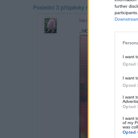
Poslední 3 příspěvky na mé zdi
further disc
participants
Downstream 
lida1pesornova
,,IVOŠKU,,POŘÁD NA TEBE
Persona
I want t
Opted 
I want t
Opted 
I want 
Advertis
Opted 
I want t
of my P
was col
Opted 