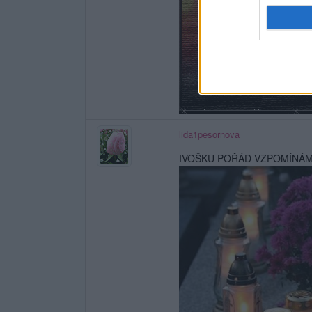
lida1pesornova
IVOŠKU POŘÁD VZPOMÍNÁM 