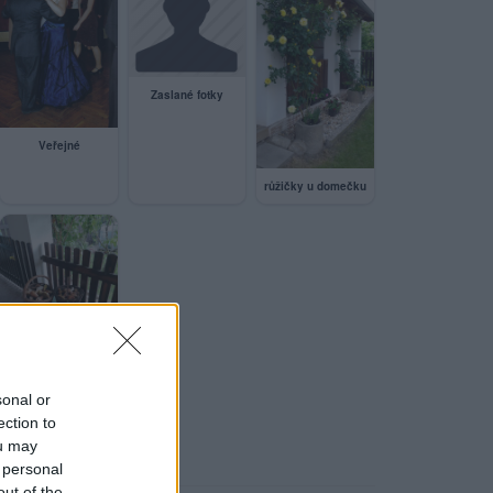
Zaslané fotky
Veřejné
růžičky u domečku
IMG_20220714_085204
sonal or
ection to
ou may
 personal
out of the