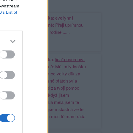
ji nejnovější přátelé
 downstream
B’s List of
Kamarádka:
evellynn1
Říká o mně: Přeji upřímnou
soustrast rodině.......
Kamarádka:
lida1pesornova
Říká o mně: Můj mily Ivošku
nejdříve moc velky dík za
naše krásné přátelství a
dlouholeté za tvoji pomoc
vždycky když jjsem
potřebovala měla jsem tě
nablízku jsem štastná že tě
tady mám moc tě mám ráda
však víš