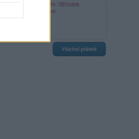
Kamarádka:
1951marie
Říká o mně:
Všichni přátelé