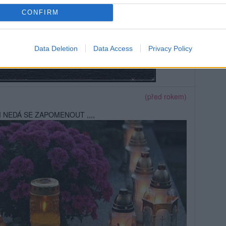
CONFIRM
Data Deletion
Data Access
Privacy Policy
(před rokem)
NEDÁ SE ZAPOMENOUT ,,,,