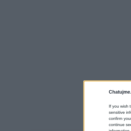
Chatujme.
If you wish 
sensitive in
confirm you
continue se
information 