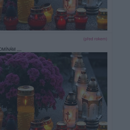
(před rokem)
MÍNÁM ,,,,