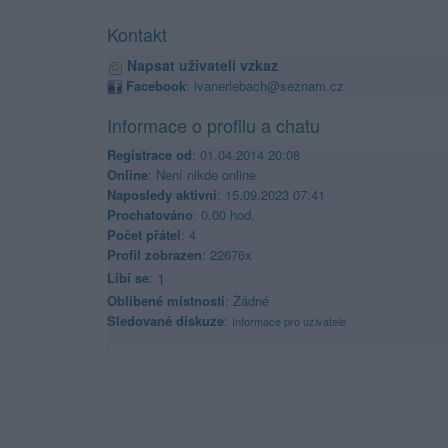
Kontakt
Napsat uživateli vzkaz
Facebook
: ivanerlebach@seznam.cz
Informace o profilu a chatu
Registrace od
: 01.04.2014 20:08
Online
: Není nikde online
Naposledy aktivní
: 15.09.2023 07:41
Prochatováno
: 0.00 hod.
Počet přátel
: 4
Profil zobrazen
: 22676x
Líbí se
:
1
Oblibené místnosti
: Žádné
Sledované diskuze
:
Informace pro uživatele