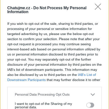
rodině.......
Chatujme.cz -
Do Not Process My Personal
Information
Kamarádka:
lida1pesornova
If you wish to opt-out of the sale, sharing to third parties, or
processing of your personal or sensitive information for
Říká o mně: Můj mily Ivošku nejdříve
targeted advertising by us, please use the below opt-out
moc velky dík za naše krásné
section to confirm your selection. Please note that after your
přátelství a dlouholeté za tvoji pomoc
opt-out request is processed you may continue seeing
vždycky když jjsem potřebovala
interest-based ads based on personal information utilized by
měla jsem tě nablízku jsem štastná
us or personal information disclosed to third parties prior to
že tě tady mám moc tě mám ráda
your opt-out. You may separately opt-out of the further
však víš
disclosure of your personal information by third parties on the
IAB’s list of downstream participants. This information may
also be disclosed by us to third parties on the
IAB’s List of
Kamarádka:
1951marie
Downstream Participants
that may further disclose it to other
Říká o mně:
third parties.
Personal Data Processing Opt Outs
I want to opt-out of the Sharing of my
personal data.