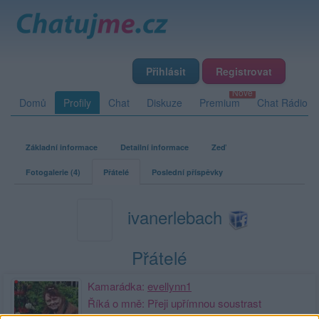
Přihlásit
Registrovat
Domů
Profily
Chat
Diskuze
Premium
Chat Rádio
Základní informace
Detailní informace
Zeď
Fotogalerie (4)
Přátelé
Poslední příspěvky
ivanerlebach
Přátelé
Kamarádka:
evellynn1
Říká o mně: Přeji upřímnou soustrast