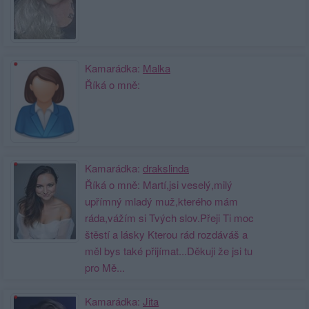
Kamarádka:
Malka
Říká o mně:
Kamarádka:
drakslinda
Říká o mně: Martí,jsi veselý,milý
upřímný mladý muž,kterého mám
ráda,vážím si Tvých slov.Přeji Ti moc
štěstí a lásky Kterou rád rozdáváš a
měl bys také přijímat...Děkuji že jsi tu
pro Mě...
Kamarádka:
Jita