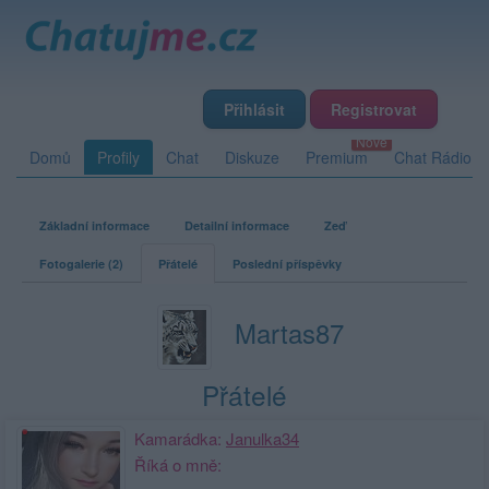
Přihlásit
Registrovat
Domů
Profily
Chat
Diskuze
Premium
Chat Rádio
Základní informace
Detailní informace
Zeď
Fotogalerie (2)
Přátelé
Poslední příspěvky
Martas87
Přátelé
Kamarádka:
Janulka34
Říká o mně: