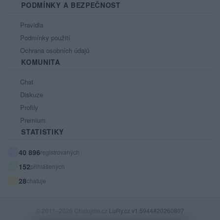
PODMÍNKY A BEZPEČNOST
Pravidla
Podmínky použití
Ochrana osobních údajů
KOMUNITA
Chat
Diskuze
Profily
Premium
STATISTIKY
40 896
registrovaných
152
přihlášených
28
chatuje
© 2011–2026 Chatujme.cz
LuRy.cz
v1.5944#20260807