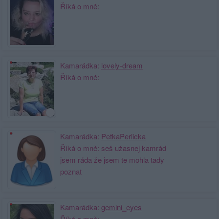
Říká o mně:
Kamarádka:
lovely-dream
Říká o mně:
Kamarádka:
PetkaPerlicka
Říká o mně: seš užasnej kamrád
jsem ráda že jsem te mohla tady
poznat
Kamarádka:
gemini_eyes
Říká o mně: