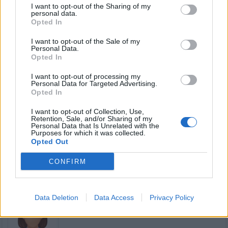
I want to opt-out of the Sharing of my
personal data.
Opted In
I want to opt-out of the Sale of my
Personal Data.
Kamarádka:
gituska
Opted In
Říká o mně:
I want to opt-out of processing my
Personal Data for Targeted Advertising.
Opted In
I want to opt-out of Collection, Use,
Retention, Sale, and/or Sharing of my
Personal Data that Is Unrelated with the
Kamarádka:
Ivca88
Purposes for which it was collected.
Říká o mně:
Opted Out
CONFIRM
Data Deletion
Data Access
Privacy Policy
Kamarádka:
Paprsek30
Říká o mně: