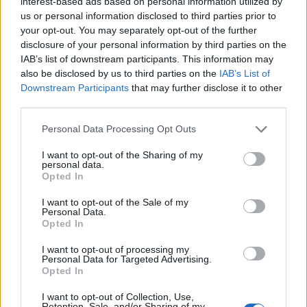
interest-based ads based on personal information utilized by
us or personal information disclosed to third parties prior to
Napsat uživateli vzkaz
your opt-out. You may separately opt-out of the further
disclosure of your personal information by third parties on the
Informace o profilu a chatu
IAB’s list of downstream participants. This information may
Registrace od
: 15.10.2013 22:08
also be disclosed by us to third parties on the
IAB’s List of
Online
: Není nikde online
Downstream Participants
that may further disclose it to other
Naposledy aktivní
: 07.08.2026 13:30
third parties.
Prochatováno
: 1,422.28 hod.
Počet přátel
: 157
Personal Data Processing Opt Outs
Profil zobrazen
: 25330x
Líbí se
:
65
I want to opt-out of the Sharing of my
personal data.
Oblibené místnosti
: Žádné
Opted In
Sledované diskuze
:
Informace pro uživatele
I want to opt-out of the Sale of my
Personal Data.
Opted In
I want to opt-out of processing my
Personal Data for Targeted Advertising.
Poslední 3 příspěvky na mé zdi
Opted In
Nemá žádné příspěvky
I want to opt-out of Collection, Use,
Retention, Sale, and/or Sharing of my