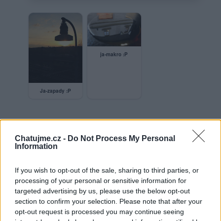
ja-makro :P
Ja-zapady :P
Neověřený profil
Chatujme.cz -
Do Not Process My Personal
Information
Tento uživatel zatím neprokázal svou identitu ověřovací
fotografií. U neověřených profilů nelze zaručit, že fotografie a
údaje odpovídají skutečné osobě.
If you wish to opt-out of the sale, sharing to third parties, or
processing of your personal or sensitive information for
Věk: ??
targeted advertising by us, please use the below opt-out
Země:
section to confirm your selection. Please note that after your
opt-out request is processed you may continue seeing
Kontakt