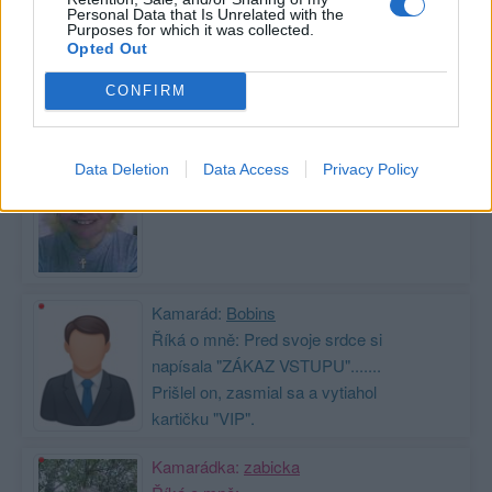
Personal Data that Is Unrelated with the
Zobrazit celou mou zeď
Purposes for which it was collected.
Opted Out
CONFIRM
Moji nejnovější přátelé
Kamarádka:
ircablah
Data Deletion
Data Access
Privacy Policy
Říká o mně:
Kamarád:
Bobins
Říká o mně: Pred svoje srdce si
napísala "ZÁKAZ VSTUPU".......
Prišlel on, zasmial sa a vytiahol
kartičku "VIP".
Kamarádka:
zabicka