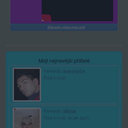
Zobrazit celou mou zeď
Moji nejnovější přátelé
Kamarád:
m-a-n-u-l-a
Říká o mně:
Kamarád:
vikous
Říká o mně: Je jak duch