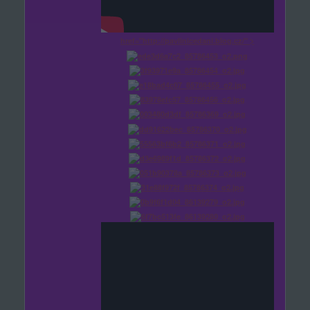
href="http://pavlinicedani.blog.cz/" >