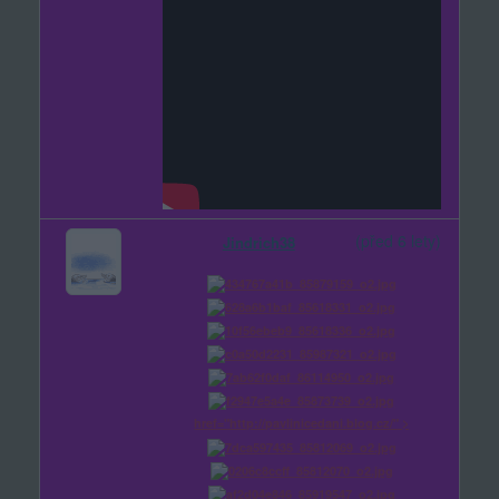
(před 6 lety)
Jindrich38
href="http://pavlinicedani.blog.cz/" >