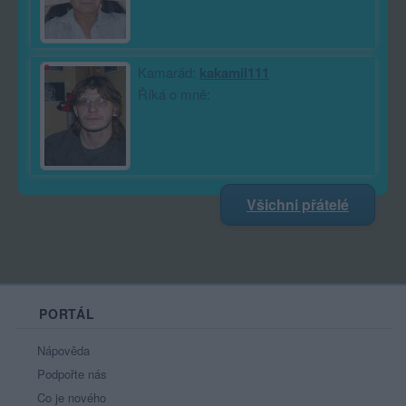
Kamarád:
kakamil111
Říká o mně:
Všichni přátelé
PORTÁL
Nápověda
Podpořte nás
Co je nového