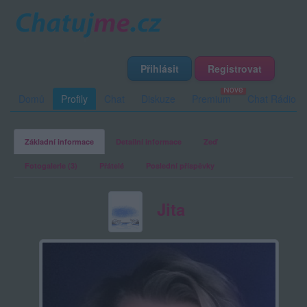
Přihlásit
Registrovat
Domů
Profily
Chat
Diskuze
Premium
Chat Rádio
Základní informace
Detailní informace
Zeď
Fotogalerie (3)
Přátelé
Poslední příspěvky
Jita