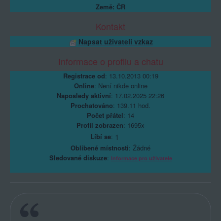
Země: ČR
Kontakt
Napsat uživateli vzkaz
Informace o profilu a chatu
Registrace od
: 13.10.2013 00:19
Online
: Není nikde online
Naposledy aktivní
: 17.02.2025 22:26
Prochatováno
: 139.11 hod.
Počet přátel
: 14
Profil zobrazen
: 1695x
Líbí se
:
1
Oblibené místnosti
: Žádné
Sledované diskuze
:
Informace pro uživatele