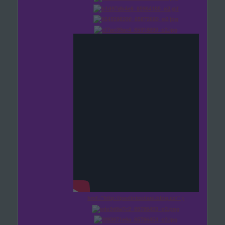
href="http://pavlinicedani.blog.cz/" >