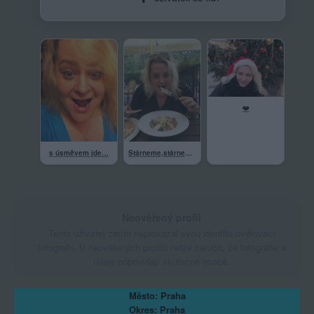
❤️
s úsměvem jde…
Stárneme,stárnemeee😱
Neověřený profil
Tento uživatel zatím neprokázal svou identitu ověřovací
fotografií. U neověřených profilů nelze zaručit, že fotografie a
údaje odpovídají skutečné osobě.
Město: Praha
Okres: Praha