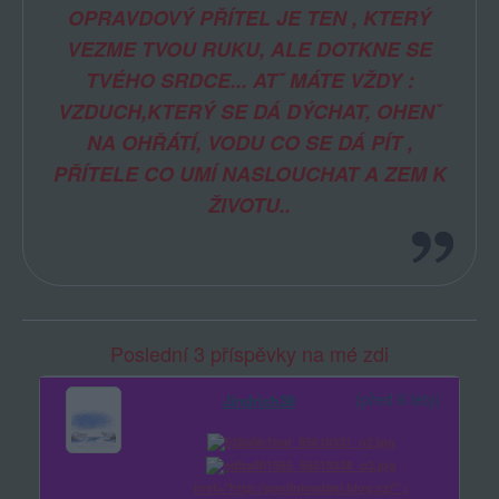
OPRAVDOVÝ PŘÍTEL JE TEN , KTERÝ
VEZME TVOU RUKU, ALE DOTKNE SE
TVÉHO SRDCE... ATˇ MÁTE VŽDY :
VZDUCH,KTERÝ SE DÁ DÝCHAT, OHENˇ
NA OHŘÁTÍ, VODU CO SE DÁ PÍT ,
PŘÍTELE CO UMÍ NASLOUCHAT A ZEM K
ŽIVOTU..
Poslední 3 příspěvky na mé zdi
(před 6 lety)
Jindrich38
href="http://pavlinicedani.blog.cz/" >