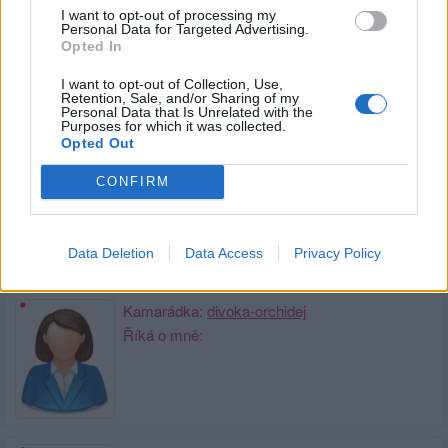
I want to opt-out of processing my
Kamarád:
tomicek
Personal Data for Targeted Advertising.
Říká o mně:
Opted In
I want to opt-out of Collection, Use,
Retention, Sale, and/or Sharing of my
Personal Data that Is Unrelated with the
Purposes for which it was collected.
Opted Out
Kamarád:
Katra
CONFIRM
Říká o mně:
Data Deletion
Data Access
Privacy Policy
Kamarádka:
divoka-orchidej
Říká o mně: