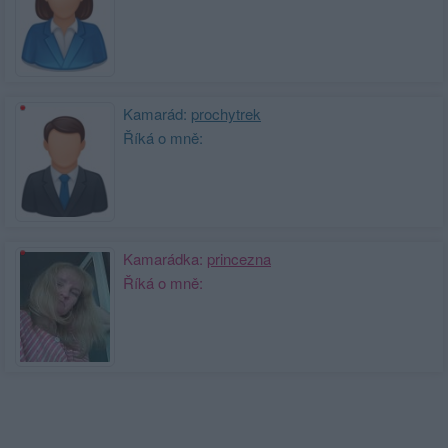
Kamarád:
prochytrek
Říká o mně:
Kamarádka:
princezna
Říká o mně: