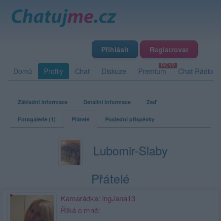
Přihlásit
Registrovat
Domů
Profily
Chat
Diskuze
Premium
Chat Rádio
Základní informace
Detailní informace
Zeď
Fotogalerie (1)
Přátelé
Poslední příspěvky
Lubomir-Slaby
Přátelé
Kamarádka:
ingJana13
Říká o mně: