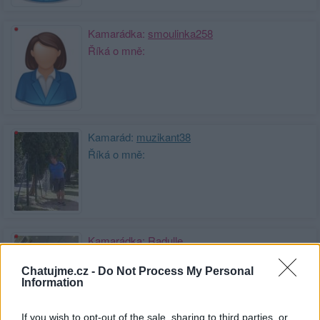
Kamarádka:
smoulinka258
Říká o mně:
Kamarád:
muzikant38
Říká o mně:
Kamarádka:
Radulle
Říká o mně:
Chatujme.cz -
Do Not Process My Personal
Information
If you wish to opt-out of the sale, sharing to third parties, or