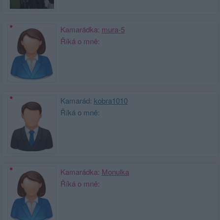
Kamarádka:
mura-5
Říká o mně:
Kamarád:
kobra1010
Říká o mně:
Kamarádka:
Monulka
Říká o mně: