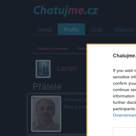
Domů
Profily
Chat
Diskuze
Základní informace
Detailní informace
Fotogalerie 
Chatujme.
Lariari
If you wish 
sensitive in
Přátelé
confirm you
continue se
information 
Kamarád:
lulu1000
further disc
Říká o mně: super kámoška
participants
Downstream 