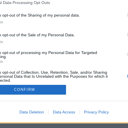
l Data Processing Opt Outs
Kamarádka:
vanesca
Říká o mně:
o opt-out of the Sharing of my personal data.
In
o opt-out of the Sale of my Personal Data.
In
to opt-out of processing my Personal Data for Targeted
ing.
In
o opt-out of Collection, Use, Retention, Sale, and/or Sharing
ersonal Data that Is Unrelated with the Purposes for which it
PODMÍNKY A BEZPEČNOST
KOMUNITA
lected.
Out
Pravidla
Chat
CONFIRM
Podmínky použití
Diskuze
Ochrana osobních údajů
Profily
Premium
Data Deletion
Data Access
Privacy Policy