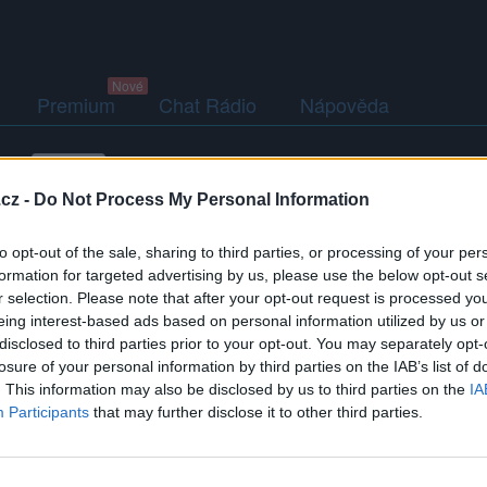
Premium
Chat Rádio
Nápověda
(2)
Přátelé
Poslední příspěvky
cz -
Do Not Process My Personal Information
to opt-out of the sale, sharing to third parties, or processing of your per
formation for targeted advertising by us, please use the below opt-out s
r selection. Please note that after your opt-out request is processed y
eing interest-based ads based on personal information utilized by us or
disclosed to third parties prior to your opt-out. You may separately opt-
Kamarádka:
usmevaveslunicko
losure of your personal information by third parties on the IAB’s list of
Říká o mně:
. This information may also be disclosed by us to third parties on the
IA
Participants
that may further disclose it to other third parties.