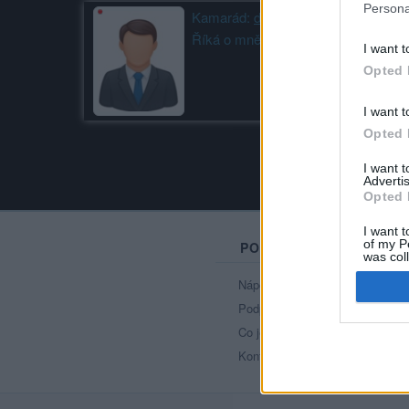
Persona
Kamarád:
dannyfur
Říká o mně:
I want t
Opted 
I want t
Opted 
I want 
Advertis
Opted 
I want t
of my P
PORTÁL
was col
Opted 
Nápověda
Podpořte nás
Co je nového
Kontakt