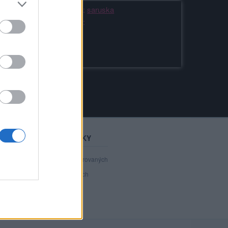
Kamarádka:
saruska
Říká o mně:
STATISTIKY
40 801
registrovaných
37
přihlášených
5
chatuje