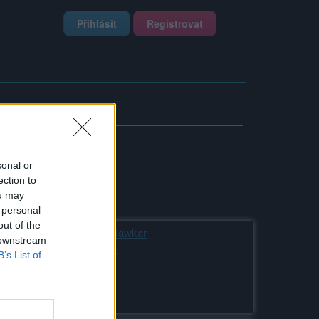
Přihlásit
Registrovat
sonal or
ection to
ou may
 personal
out of the
Kamarád:
Hawkar
 downstream
Říká o mně:
B’s List of