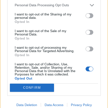
Počet přátel
: 20
Personal Data Processing Opt Outs
Profil zobrazen
: 2148x
Líbí se
:
0
I want to opt-out of the Sharing of my
personal data.
Oblibené místnosti
: Žádné
Opted In
Sledované diskuze
:
Informace pro uživatele
I want to opt-out of the Sale of my
Personal Data.
Opted In
I want to opt-out of processing my
Personal Data for Targeted Advertising.
Moji nejnovější přátelé
Opted In
Kamarádka:
Eva-Repcikova
I want to opt-out of Collection, Use,
Retention, Sale, and/or Sharing of my
Říká o mně:
Personal Data that Is Unrelated with the
Purposes for which it was collected.
Opted Out
CONFIRM
Kamarádka:
Lariari
Říká o mně:
Data Deletion
Data Access
Privacy Policy