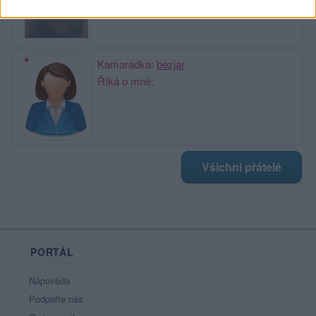
Kamarádka:
bezjar
Říká o mně:
Všichni přátelé
PORTÁL
Nápověda
Podpořte nás