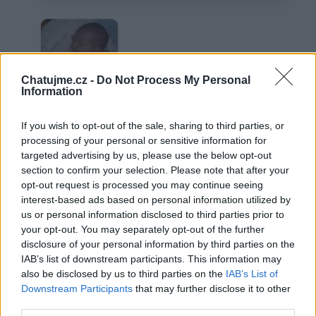
Chatujme.cz -
Do Not Process My Personal
P
Information
If you wish to opt-out of the sale, sharing to third parties, or
processing of your personal or sensitive information for
Město: Pardubice
targeted advertising by us, please use the below opt-out
Okres: Pardubice
section to confirm your selection. Please note that after your
Země:
opt-out request is processed you may continue seeing
Kontakt
interest-based ads based on personal information utilized by
us or personal information disclosed to third parties prior to
Napsat uživateli vzkaz
your opt-out. You may separately opt-out of the further
disclosure of your personal information by third parties on the
Informace o profilu a chatu
IAB’s list of downstream participants. This information may
Registrace od
: 01.04.2014 16:39
also be disclosed by us to third parties on the
IAB’s List of
Online
: Není nikde online
Downstream Participants
that may further disclose it to other
Naposledy aktivní
: 15.04.2022 15:12
third parties.
Prochatováno
: 1,118.29 hod.