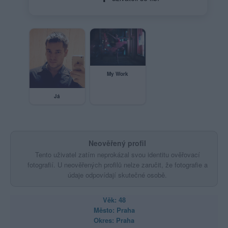
My Work
Já
Neověřený profil
Tento uživatel zatím neprokázal svou identitu ověřovací
fotografií. U neověřených profilů nelze zaručit, že fotografie a
údaje odpovídají skutečné osobě.
Věk: 48
Město: Praha
Okres: Praha