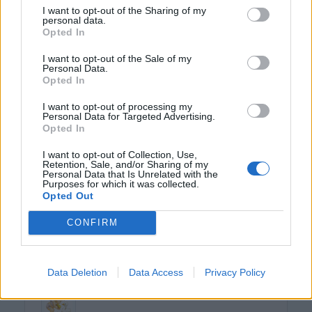
I want to opt-out of the Sharing of my
personal data.
Žij tak, jako by každý den byl ten poslední.
Opted In
I want to opt-out of the Sale of my
Personal Data.
Opted In
I want to opt-out of processing my
Personal Data for Targeted Advertising.
Poslední 3 příspěvky na mé zdi
Opted In
(před 10 lety)
FiM
I want to opt-out of Collection, Use,
Retention, Sale, and/or Sharing of my
Personal Data that Is Unrelated with the
Foceno s láskou....
Purposes for which it was collected.
Více mých fotek najdete na
Opted Out
www.matusinsky.cz
CONFIRM
Data Deletion
Data Access
Privacy Policy
(před 10 lety)
Vera-63