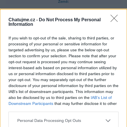
Země:
Kontakt
Chatujme.cz -
Do Not Process My Personal
Napsat uživateli vzkaz
Information
Facebook
:
www.facebook.com/filipmatusinsky
Skype
: fim_cz
If you wish to opt-out of the sale, sharing to third parties, or
Informace o profilu a chatu
processing of your personal or sensitive information for
targeted advertising by us, please use the below opt-out
Registrace od
: 31.10.2013 22:27
section to confirm your selection. Please note that after your
Online
: Není nikde online
opt-out request is processed you may continue seeing
Naposledy aktivní
: 25.11.2022 12:06
interest-based ads based on personal information utilized by
Prochatováno
: 1.95 hod.
us or personal information disclosed to third parties prior to
Počet přátel
: 7
your opt-out. You may separately opt-out of the further
Profil zobrazen
: 326x
disclosure of your personal information by third parties on the
Líbí se
:
1
IAB’s list of downstream participants. This information may
Oblibené místnosti
: Žádné
also be disclosed by us to third parties on the
IAB’s List of
Sledované diskuze
:
Informace pro uživatele
Downstream Participants
that may further disclose it to other
third parties.
Personal Data Processing Opt Outs