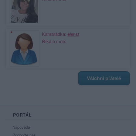
Kamarádka:
elenst
Říká o mně:
Všichni přátelé
PORTÁL
Nápověda
Podpořte nás