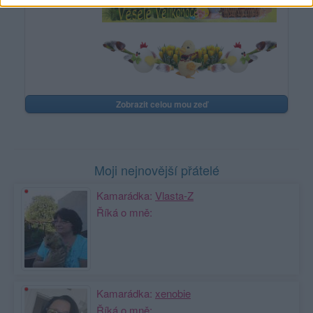
Zobrazit celou mou zeď
Moji nejnovější přátelé
Kamarádka:
Vlasta-Z
Říká o mně:
Kamarádka:
xenobie
Říká o mně: