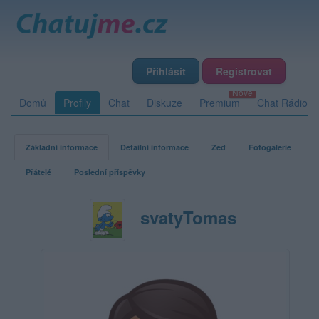
Přihlásit
Registrovat
Domů
Profily
Chat
Diskuze
Premium
Chat Rádio
Základní informace
Detailní informace
Zeď
Fotogalerie
Přátelé
Poslední příspěvky
svatyTomas