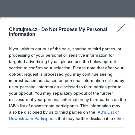
Poslední 3 příspěvky na mé zdi
Chatujme.cz -
Do Not Process My Personal
(před 5 lety)
elenst
Information
If you wish to opt-out of the sale, sharing to third parties, or
processing of your personal or sensitive information for
targeted advertising by us, please use the below opt-out
section to confirm your selection. Please note that after your
opt-out request is processed you may continue seeing
interest-based ads based on personal information utilized by
(před 5 lety)
Vlasta-Z
us or personal information disclosed to third parties prior to
your opt-out. You may separately opt-out of the further
Ahoj!!
disclosure of your personal information by third parties on the
IAB’s list of downstream participants. This information may
also be disclosed by us to third parties on the
IAB’s List of
Downstream Participants
that may further disclose it to other
third parties.