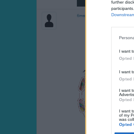
further disc
participants
Downstream 
Smazaný
Persona
I want t
Opted 
I want t
Opted 
I want 
Advertis
Opted 
I want t
of my P
was col
Opted 