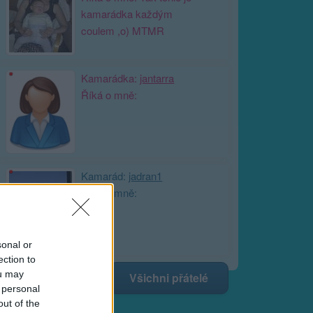
kamarádka každým
coulem ,o) MTMR
Kamarádka:
jantarra
Říká o mně:
Kamarád:
jadran1
Říká o mně:
sonal or
ection to
ou may
Všichni přátelé
 personal
out of the