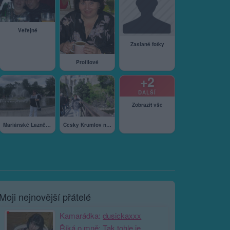
Veřejné
Zaslané fotky
Profilové
+2
DALŠÍ
Zobrazit vše
Mariánské Lazně 2011
Cesky Krumlov nove…
Moji nejnovější přátelé
Kamarádka:
dusickaxxx
Říká o mně: Tak tohle je