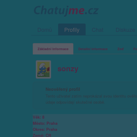
Domů
Profily
Chat
Diskuze
Základní informace
Detailní informace
Zeď
Fo
sonzy
Neověřený profil
Tento uživatel zatím neprokázal svou identitu ověřov
údaje odpovídají skutečné osobě.
Věk: 8
Město: Praha
Okres: Praha
Země: ČR