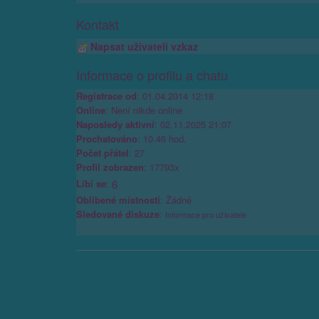
Kontakt
Napsat uživateli vzkaz
Informace o profilu a chatu
Registrace od
: 01.04.2014 12:18
Online
: Není nikde online
Naposledy aktivní
: 02.11.2025 21:07
Prochatováno
: 10.46 hod.
Počet přátel
: 27
Profil zobrazen
: 17793x
Líbí se
:
6
Oblibené místnosti
: Žádné
Sledované diskuze
:
Informace pro uživatele