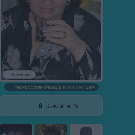
Neověřeno
Profilová fotografie byla aktualizována před 12 lety
6
uživatelům se líbí