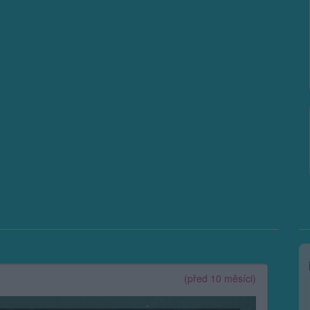
(před 10 měsíci)