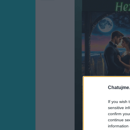
Chatujme.
If you wish 
sensitive in
confirm you
continue se
information 