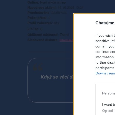
Online
: Není nikde online
Naposledy aktivní
: 16.10.2025 13:24
Prochatováno
: 92.50 hod.
Počet přátel
: 2
Profil zobrazen
: 81x
Chatujme.
Líbí se
:
0
Oblibené místnosti
: Žádné
If you wish 
Sledované diskuze
:
Informace pro uživatele
sensitive in
confirm you
continue se
information 
further disc
participants
Downstream 
Když se věci dají špatnou cestou, j
vz
Persona
I want t
Opted 