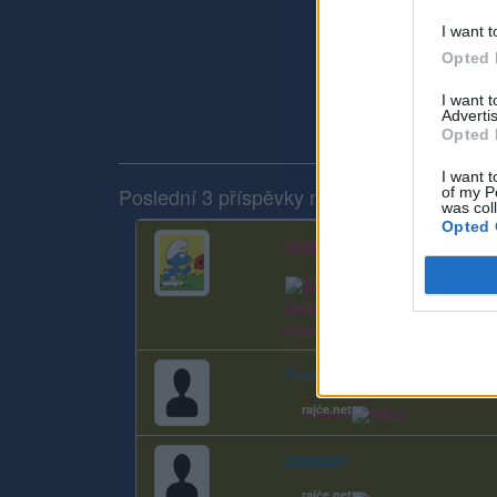
I want t
Opted 
I want 
Advertis
Opted 
I want t
Poslední 3 příspěvky na mé zdi
of my P
was col
Opted 
sonzy
img24.eu - obrázkový hosting
img24.eu - obrázkový hosting
Smazaný
rajče.net
Smazaný
rajče.net