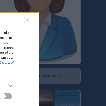
sonal or
ection to
ou may
 personal
out of the
 downstream
Neověřeno
B’s List of
0
uživatelům se líbí