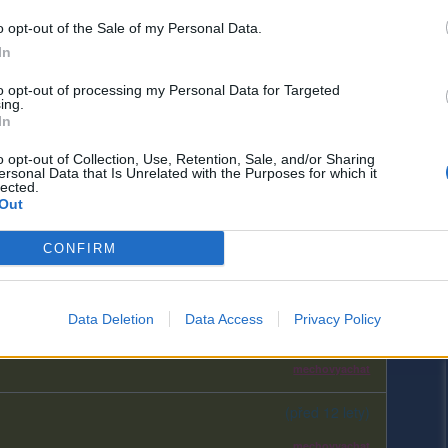
o opt-out of the Sale of my Personal Data.
In
to opt-out of processing my Personal Data for Targeted
ing.
In
o opt-out of Collection, Use, Retention, Sale, and/or Sharing
ersonal Data that Is Unrelated with the Purposes for which it
lected.
Out
(před 12 lety)
CONFIRM
Data Deletion
Data Access
Privacy Policy
(před 12 lety)
mechovyachat
(před 12 lety)
mechovyachat