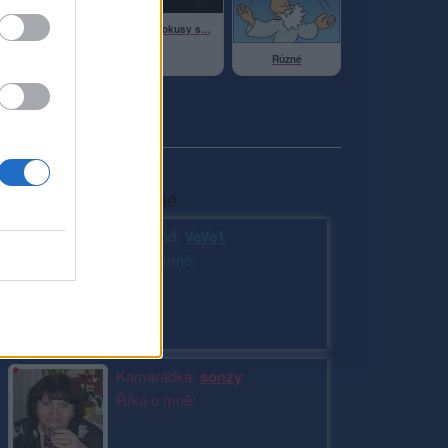
Moje pokusy s…
Zaslané fotky
Různé
Moji nejnovější přátelé
Kamarád:
VeVe1
Říká o mně:
Kamarádka:
sonzy
Říká o mně: