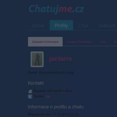
Domů
Profily
Chat
Diskuze
Základní informace
Detailní informace
Zeď
Fo
jantarra
Země: Moravskoslezský kraj
Kontakt
Napsat uživateli vzkaz
Twitter
:
ne
Informace o profilu a chatu
Registrace od
: 17.10.2013 19:34