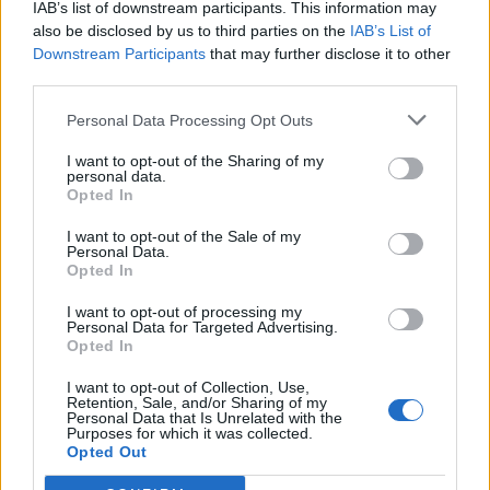
IAB’s list of downstream participants. This information may
Okres: Brno-město
also be disclosed by us to third parties on the
IAB’s List of
Země: ČR
Downstream Participants
that may further disclose it to other
Kontakt
third parties.
Napsat uživateli vzkaz
Personal Data Processing Opt Outs
Facebook
:
https://www.facebook.com/Seba121
Skype
: sebaawilcek
I want to opt-out of the Sharing of my
personal data.
Opted In
Informace o profilu a chatu
Registrace od
: 11.04.2014 14:58
I want to opt-out of the Sale of my
Personal Data.
Online
: Není nikde online
Opted In
Naposledy aktivní
: 26.05.2022 21:14
Prochatováno
: 0.75 hod.
I want to opt-out of processing my
Počet přátel
: 0
Personal Data for Targeted Advertising.
Profil zobrazen
: 51x
Opted In
Líbí se
:
0
I want to opt-out of Collection, Use,
Oblibené místnosti
: Žádné
Retention, Sale, and/or Sharing of my
Sledované diskuze
:
Informace pro uživatele
Personal Data that Is Unrelated with the
Purposes for which it was collected.
Opted Out