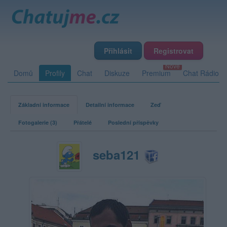
Přihlásit
Registrovat
Domů
Profily
Chat
Diskuze
Premium
Chat Rádio
Základní informace
Detailní informace
Zeď
Fotogalerie (3)
Přátelé
Poslední příspěvky
seba121