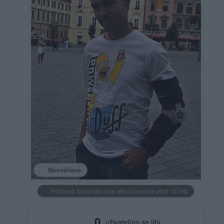
Neověřeno
Profilová fotografie byla aktualizována před 12 lety
0
uživatelům se líbí