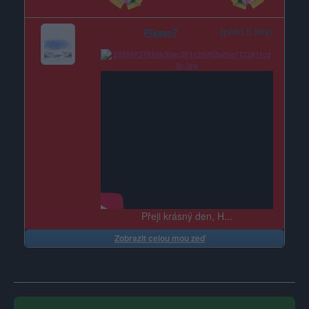
(před 5 lety)
Pikaso7
Přeji krásný den, H...
Zobrazit celou mou zeď