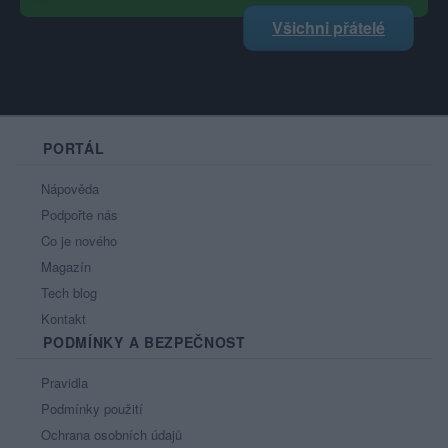
Všichni přátelé
PORTÁL
Nápověda
Podpořte nás
Co je nového
Magazín
Tech blog
Kontakt
PODMÍNKY A BEZPEČNOST
Pravidla
Podmínky použití
Ochrana osobních údajů