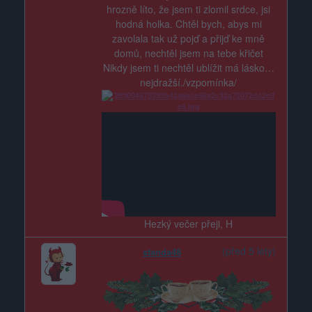
hrozně líto, že jsem ti zlomil srdce, jsi
hodná holka. Chtěl bych, abys mi
zavolala tak už pojď a přijď ke mně
domů, nechtěl jsem na tebe křičet
Nikdy jsem ti nechtěl ublížit má lásko…
nejdražší./vzpomínka/
Hezký večer přeji, H
(před 5 lety)
standa48