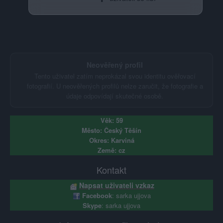
Neověřený profil
Tento uživatel zatím neprokázal svou identitu ověřovací
fotografií. U neověřených profilů nelze zaručit, že fotografie a
údaje odpovídají skutečné osobě.
Věk: 59
Město: Český Těšín
Okres: Karviná
Země: cz
Kontakt
Napsat uživateli vzkaz
Facebook
: sarka ujjova
Skype
: sarka ujjova