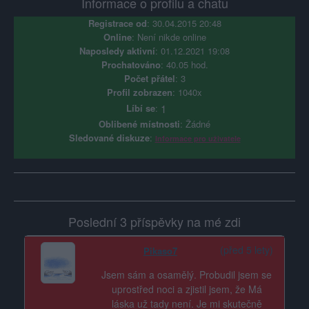
Informace o profilu a chatu
Registrace od
: 30.04.2015 20:48
Online
: Není nikde online
Naposledy aktivní
: 01.12.2021 19:08
Prochatováno
: 40.05 hod.
Počet přátel
: 3
Profil zobrazen
: 1040x
Líbí se
:
1
Oblibené místnosti
: Žádné
Sledované diskuze
:
Informace pro uživatele
Poslední 3 příspěvky na mé zdi
(před 5 lety)
Pikaso7
Jsem sám a osamělý. Probudil jsem se
uprostřed noci a zjistil jsem, že Má
láska už tady není. Je mi skutečně