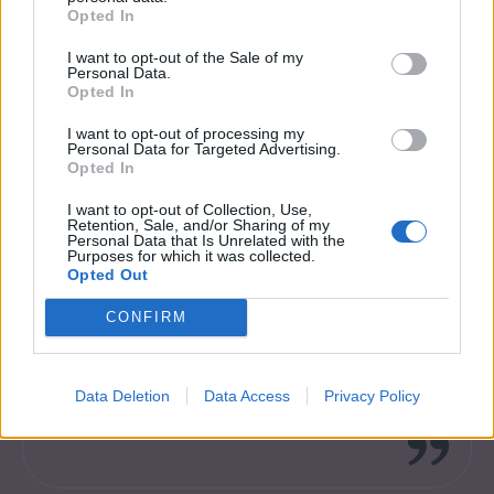
Opted In
Informace o profilu a chatu
I want to opt-out of the Sale of my
Registrace od
: 01.04.2014 20:47
Personal Data.
Online
: Není nikde online
Opted In
Naposledy aktivní
: 31.10.2024 07:56
Prochatováno
: 35.76 hod.
I want to opt-out of processing my
Personal Data for Targeted Advertising.
Počet přátel
: 0
Opted In
Profil zobrazen
: 804x
Líbí se
:
0
I want to opt-out of Collection, Use,
Retention, Sale, and/or Sharing of my
Oblibené místnosti
: Žádné
Personal Data that Is Unrelated with the
Sledované diskuze
:
Informace pro uživatele
Purposes for which it was collected.
Opted Out
CONFIRM
Data Deletion
Data Access
Privacy Policy
no toto!!