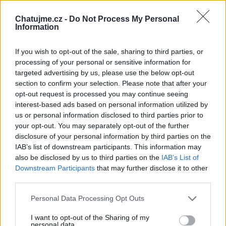
Chatujme.cz -
Do Not Process My Personal
Information
If you wish to opt-out of the sale, sharing to third parties, or
Veřejné
má maličkost to…
processing of your personal or sensitive information for
Zaslané fotky
targeted advertising by us, please use the below opt-out
section to confirm your selection. Please note that after your
opt-out request is processed you may continue seeing
interest-based ads based on personal information utilized by
Neověřený profil
us or personal information disclosed to third parties prior to
Tento uživatel zatím neprokázal svou identitu ověřovací
your opt-out. You may separately opt-out of the further
fotografií. U neověřených profilů nelze zaručit, že fotografie a
disclosure of your personal information by third parties on the
údaje odpovídají skutečné osobě.
IAB’s list of downstream participants. This information may
also be disclosed by us to third parties on the
IAB’s List of
Věk: 67
Downstream Participants
that may further disclose it to other
Okres: Sokolov
third parties.
Země: ČESKO
Personal Data Processing Opt Outs
Kontakt
I want to opt-out of the Sharing of my
Napsat uživateli vzkaz
personal data.