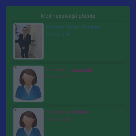
Moji nejnovější přátelé
Kamarád:
Semir_Gerkhan
Říká o mně:
Kamarádka:
neonka16
Říká o mně:
Kamarádka:
anittkaa
Říká o mně: