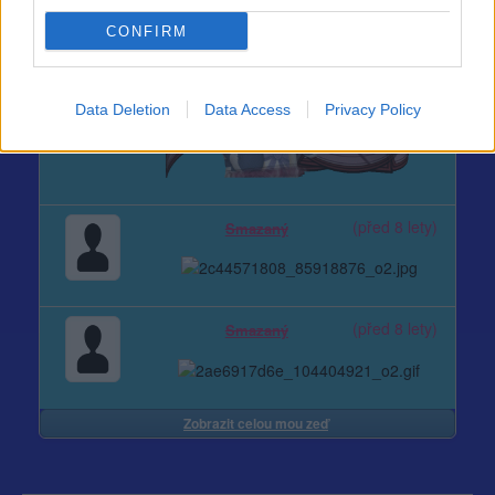
CONFIRM
Data Deletion
Data Access
Privacy Policy
(před 8 lety)
Smazaný
(před 8 lety)
Smazaný
Zobrazit celou mou zeď