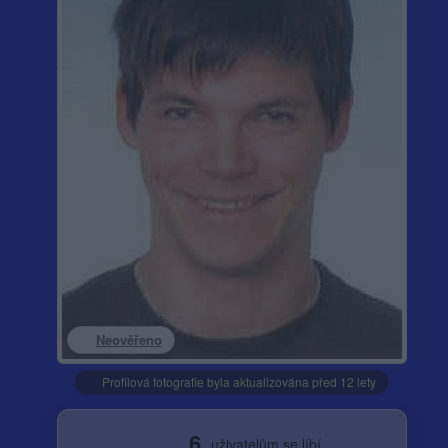
Neověřeno
Profilová fotografie byla aktualizována před 12 lety
6
uživatelům se líbí