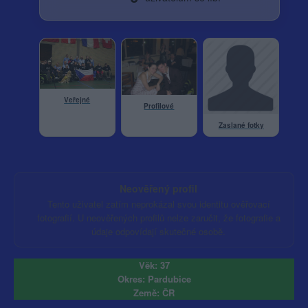
Veřejné
Profilové
Zaslané fotky
Neověřený profil
Tento uživatel zatím neprokázal svou identitu ověřovací
fotografií. U neověřených profilů nelze zaručit, že fotografie a
údaje odpovídají skutečné osobě.
Věk: 37
Okres: Pardubice
Země: ČR