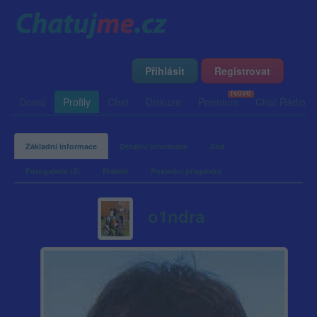
Přihlásit
Registrovat
Domů
Profily
Chat
Diskuze
Premium
Chat Rádio
Základní informace
Detailní informace
Zeď
Fotogalerie (3)
Přátelé
Poslední příspěvky
o1ndra