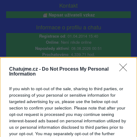
Kontakt
Napsat uživateli vzkaz
Informace o profilu a chatu
Registrace od
: 01.04.2014 15:40
Online
: Není nikde online
Naposledy aktivní
: 08.08.2026 00:51
Prochatováno
: 4,339.71 hod.
Počet přátel
: 33
Profil zobrazen
: 5840x
Chatujme.cz -
Do Not Process My Personal
Líbí se
:
6
Information
Oblibené místnosti
: Žádné
Sledované diskuze
:
Informace pro uživatele
If you wish to opt-out of the sale, sharing to third parties, or
processing of your personal or sensitive information for
targeted advertising by us, please use the below opt-out
section to confirm your selection. Please note that after your
opt-out request is processed you may continue seeing
interest-based ads based on personal information utilized by
us or personal information disclosed to third parties prior to
nesrat se s tim
your opt-out. You may separately opt-out of the further