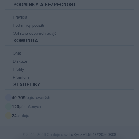
PODMÍNKY A BEZPEČNOST
Pravidla
Podmínky použití
Ochrana osobních údajů
KOMUNITA
Chat
Diskuze
Profily
Premium
STATISTIKY
40 709
registrovaných
120
přihlášených
24
chatuje
© 2011–2026 Chatujme.cz
LuRy.cz
v1.5948#20260808