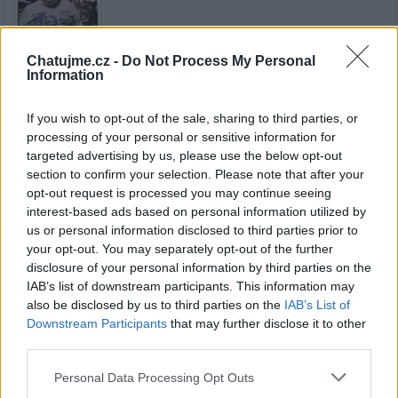
Chatujme.cz -
Do Not Process My Personal
Information
Kamarád:
meda618
Říká o mně:
If you wish to opt-out of the sale, sharing to third parties, or
processing of your personal or sensitive information for
targeted advertising by us, please use the below opt-out
section to confirm your selection. Please note that after your
opt-out request is processed you may continue seeing
interest-based ads based on personal information utilized by
Kamarád:
Mirdabmw
us or personal information disclosed to third parties prior to
Říká o mně:
your opt-out. You may separately opt-out of the further
disclosure of your personal information by third parties on the
IAB’s list of downstream participants. This information may
also be disclosed by us to third parties on the
IAB’s List of
Downstream Participants
that may further disclose it to other
third parties.
Kamarádka:
jana22
Říká o mně:
Personal Data Processing Opt Outs