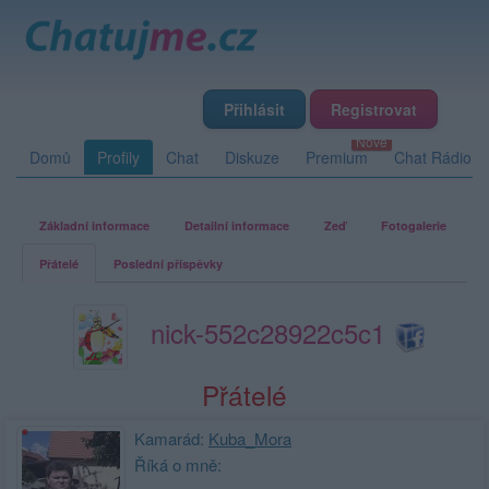
Přihlásit
Registrovat
Domů
Profily
Chat
Diskuze
Premium
Chat Rádio
Základní informace
Detailní informace
Zeď
Fotogalerie
Přátelé
Poslední příspěvky
nick-552c28922c5c1
Přátelé
Kamarád:
Kuba_Mora
Říká o mně: