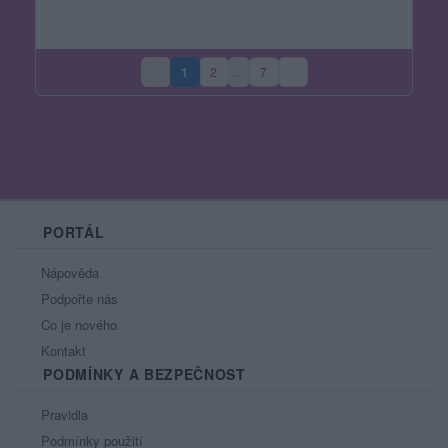
1
2
…
7
(aktuální strana)
PORTÁL
Nápověda
Podpořte nás
Co je nového
Kontakt
PODMÍNKY A BEZPEČNOST
Pravidla
Podmínky použití