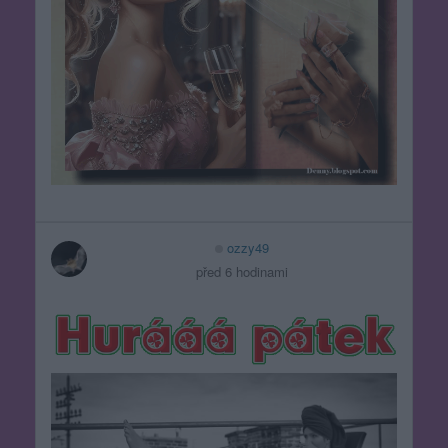
ozzy49
před 6 hodinami