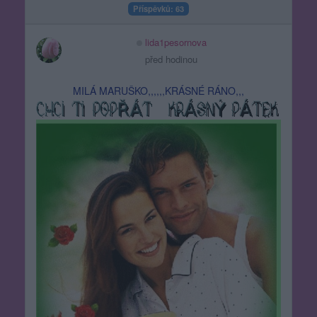
Příspěvků: 63
lida1pesornova
před hodinou
MILÁ MARUŠKO,,,,,,KRÁSNÉ RÁNO,,,