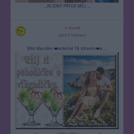
,,,KLIDNÝ PÁTEK MĚJ ,,,
Alen49
před 3 hodinami
Milá Maruško ❤️srdečně Tě zdravím❤️a....