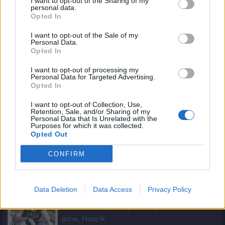
I want to opt-out of the Sharing of my
personal data.
Opted In
I want to opt-out of the Sale of my
Kamarád:
kadolec
Personal Data.
Říká o mně:
Opted In
I want to opt-out of processing my
Personal Data for Targeted Advertising.
Opted In
I want to opt-out of Collection, Use,
Kamarád:
VASEK-478
Retention, Sale, and/or Sharing of my
Personal Data that Is Unrelated with the
Říká o mně:
Purposes for which it was collected.
Opted Out
CONFIRM
Kamarád:
Pikaso7
Data Deletion
Data Access
Privacy Policy
Říká o mně: Marika je milá a upřimná
a hodná dívka, děkuji že tu spolu
jsme, Honzík