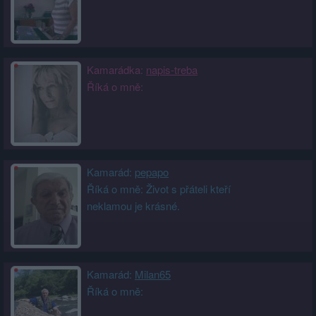
Kamarádka:
napis-treba
Říká o mně:
Kamarád:
pepapo
Říká o mně: Život s přáteli kteří
neklamou je krásné.
Kamarád:
Milan65
Říká o mně: