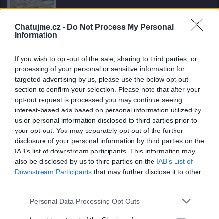
Chatujme.cz -
Do Not Process My Personal
Information
Kamarád:
Tom1779
Říká o mně:
If you wish to opt-out of the sale, sharing to third parties, or
processing of your personal or sensitive information for
targeted advertising by us, please use the below opt-out
section to confirm your selection. Please note that after your
opt-out request is processed you may continue seeing
interest-based ads based on personal information utilized by
Kamarádka:
slunecnice50
us or personal information disclosed to third parties prior to
Říká o mně:
your opt-out. You may separately opt-out of the further
disclosure of your personal information by third parties on the
IAB’s list of downstream participants. This information may
also be disclosed by us to third parties on the
IAB’s List of
Downstream Participants
that may further disclose it to other
third parties.
Kamarád:
melvinalmond
Říká o mně:
Personal Data Processing Opt Outs