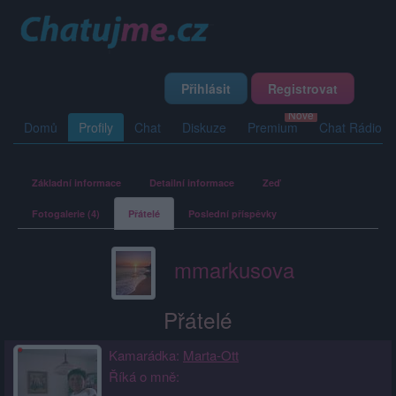
Přihlásit
Registrovat
Domů
Profily
Chat
Diskuze
Premium
Chat Rádio
Základní informace
Detailní informace
Zeď
Fotogalerie (4)
Přátelé
Poslední příspěvky
mmarkusova
Přátelé
Kamarádka:
Marta-Ott
Říká o mně: