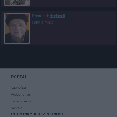
Kamarád:
ringinspil
Říká o mně:
PORTÁL
Nápověda
Podpořte nás
Co je nového
Kontakt
PODMÍNKY A BEZPEČNOST