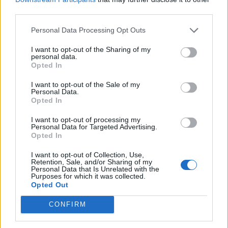
third parties.
Personal Data Processing Opt Outs
I want to opt-out of the Sharing of my
personal data.
Opted In
(před rokem)
gituska
I want to opt-out of the Sale of my
krasny vecer zlaticko v sobotu odjizdim
Personal Data.
na dovcu tak dam obrazky az se vratim
Opted In
mej se krasne a opatruj se mtmmr
I want to opt-out of processing my
Personal Data for Targeted Advertising.
Opted In
I want to opt-out of Collection, Use,
Retention, Sale, and/or Sharing of my
Personal Data that Is Unrelated with the
Purposes for which it was collected.
Opted Out
CONFIRM