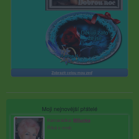
Zobrazit celou mou zeď
Moji nejnovější přátelé
Kamarádka:
Milunka
Říká o mně: