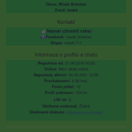
Okres: Mladá Boleslav
Země: česká
Kontakt
Napsat uživateli vzkaz
Facebook
: vasek boleslav
Skype
: vasek-711
Informace o profilu a chatu
Registrace od
: 21.09.2016 00:50
Online
: Není nikde online
Naposledy aktivní
: 04.05.2021 12:58
Prochatováno
: 0.38 hod.
Počet přátel
: 12
Profil zobrazen
: 13412x
Líbí se
:
0
Oblibené místnosti
: Žádné
Sledované diskuze
:
Informace pro uživatele