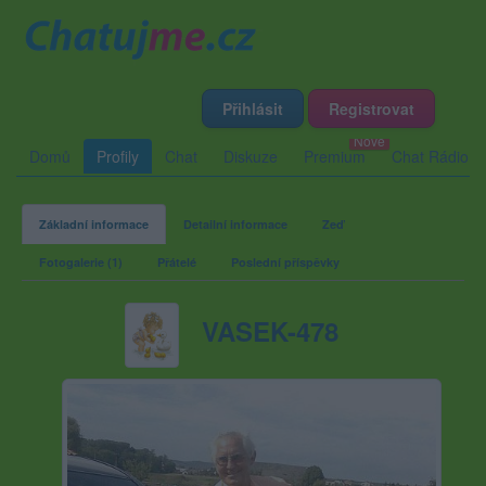
Přihlásit
Registrovat
Domů
Profily
Chat
Diskuze
Premium
Chat Rádio
Základní informace
Detailní informace
Zeď
Fotogalerie (1)
Přátelé
Poslední příspěvky
VASEK-478