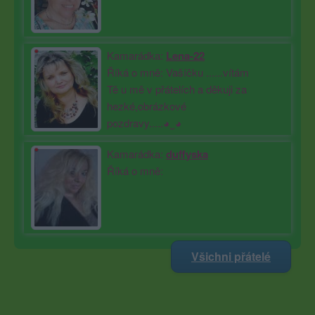
Kamarádka:
Lena-22
Říká o mně: Vašíčku ......vítám
Tě u mě v přátelích a děkuji za
hezké,obrázkové
pozdravy.....◕‿◕
Kamarádka:
duffyska
Říká o mně:
Všichni přátelé