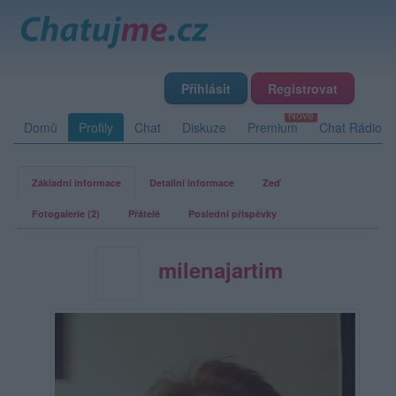
Přihlásit
Registrovat
Domů
Profily
Chat
Diskuze
Premium
Chat Rádio
Základní informace
Detailní informace
Zeď
Fotogalerie (2)
Přátelé
Poslední příspěvky
milenajartim