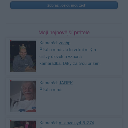
Zobrazit celou mou zeď
Moji nejnovější přátelé
Kamarád:
zachp
Říká o mně: Je to velmi milý a
citlivý člověk a vzácná
kamarádka. Díky za tvou přízeň.
Kamarád:
JAREK
Říká o mně:
Kamarád:
milanvalny4-81374