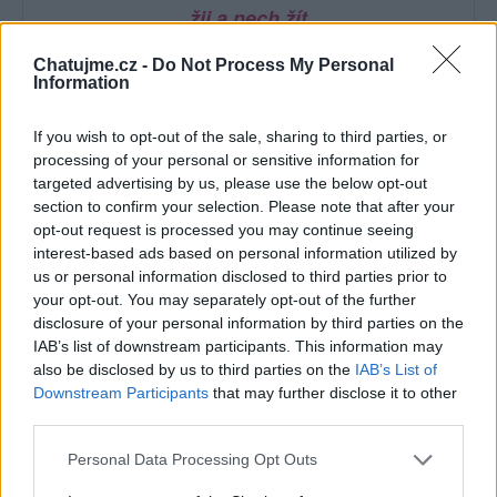
žij a nech žít
Chatujme.cz -
Do Not Process My Personal
Information
If you wish to opt-out of the sale, sharing to third parties, or
processing of your personal or sensitive information for
Poslední 3 příspěvky na mé zdi
targeted advertising by us, please use the below opt-out
section to confirm your selection. Please note that after your
(před 21 dny)
VASEK-7
opt-out request is processed you may continue seeing
interest-based ads based on personal information utilized by
us or personal information disclosed to third parties prior to
your opt-out. You may separately opt-out of the further
disclosure of your personal information by third parties on the
IAB’s list of downstream participants. This information may
also be disclosed by us to third parties on the
IAB’s List of
Downstream Participants
that may further disclose it to other
third parties.
Personal Data Processing Opt Outs
(před měsícem)