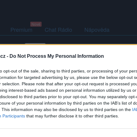
Premium
Chat Rádio
Nápověda
togalerie (1)
Přátelé
Poslední příspěvky
cz -
Do Not Process My Personal Information
to opt-out of the sale, sharing to third parties, or processing of your per
formation for targeted advertising by us, please use the below opt-out s
r selection. Please note that after your opt-out request is processed y
eing interest-based ads based on personal information utilized by us or
disclosed to third parties prior to your opt-out. You may separately opt-
Kamarádka:
Kalupinka
losure of your personal information by third parties on the IAB’s list of
Říká o mně:
. This information may also be disclosed by us to third parties on the
IA
Participants
that may further disclose it to other third parties.