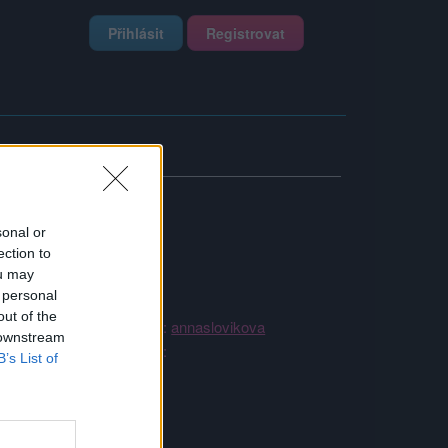
Přihlásit
Registrovat
sonal or
ection to
ou may
 personal
out of the
Kamarádka:
annaslovikova
 downstream
Říká o mně:
B’s List of