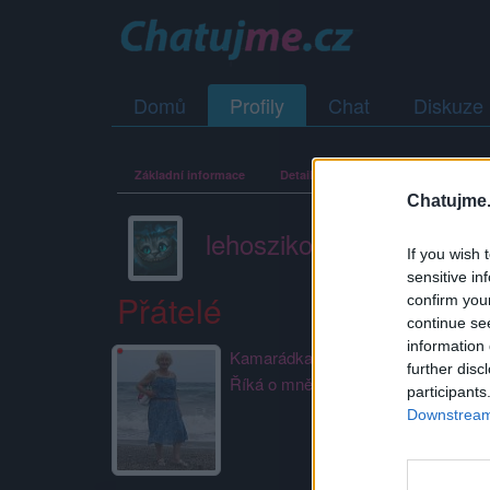
Domů
Profily
Chat
Diskuze
Základní informace
Detailní informace
Zeď
Fo
Chatujme.
lehoszikova
If you wish 
sensitive in
Přátelé
confirm you
continue se
information 
Kamarádka:
jana-691
further disc
Říká o mně: Užasná žena
participants
Downstream 