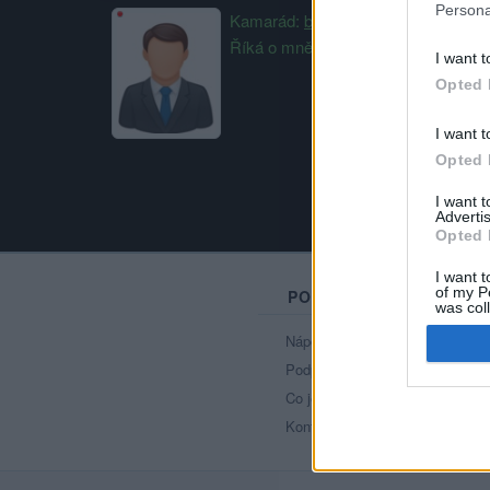
Persona
Kamarád:
bobulka1964
Říká o mně:
I want t
Opted 
I want t
Opted 
I want 
Advertis
Opted 
I want t
of my P
PORTÁL
was col
Opted 
Nápověda
Podpořte nás
Co je nového
Kontakt