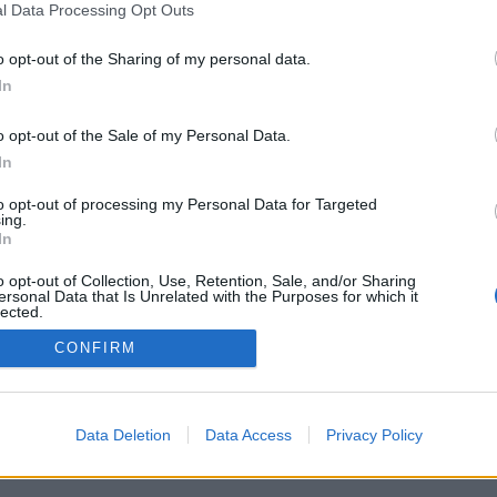
l Data Processing Opt Outs
Kamarád:
milda
Říká o mně:
o opt-out of the Sharing of my personal data.
In
o opt-out of the Sale of my Personal Data.
In
to opt-out of processing my Personal Data for Targeted
ing.
In
o opt-out of Collection, Use, Retention, Sale, and/or Sharing
ersonal Data that Is Unrelated with the Purposes for which it
PODMÍNKY A BEZPEČNOST
KOMUNITA
lected.
Out
Pravidla
Chat
CONFIRM
Podmínky použití
Diskuze
Ochrana osobních údajů
Profily
Premium
Data Deletion
Data Access
Privacy Policy