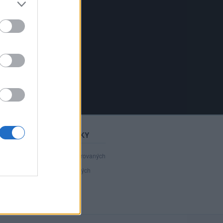
STATISTIKY
40 806
registrovaných
135
přihlášených
23
chatuje