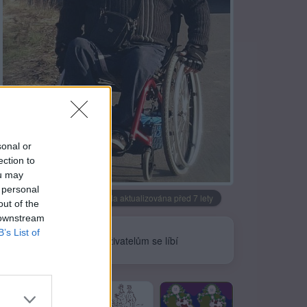
sonal or
ection to
Neověřeno
ou may
 personal
Profilová fotografie byla aktualizována před 7 lety
out of the
 downstream
B’s List of
0
uživatelům se líbí