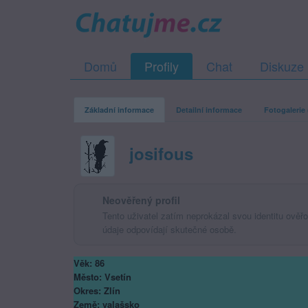
Domů
Profily
Chat
Diskuze
Základní informace
Detailní informace
Fotogalerie 
josifous
Neověřený profil
Tento uživatel zatím neprokázal svou identitu ověřov
údaje odpovídají skutečné osobě.
Věk: 86
Město: Vsetín
Okres: Zlín
Země: valašsko