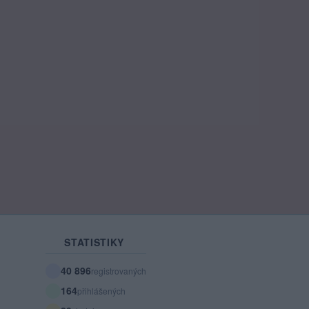
STATISTIKY
40 896
registrovaných
164
přihlášených