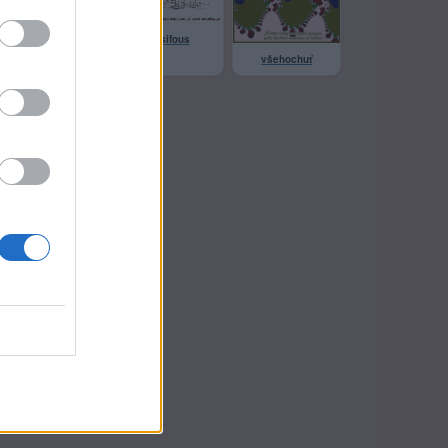
josifous
Profilové
všehochuť
family