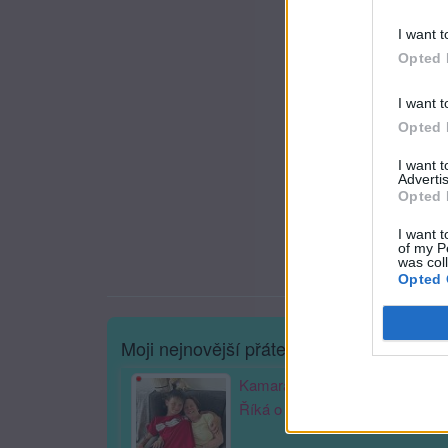
I want t
Opted 
I want t
Opted 
I want 
Advertis
Opted 
I want t
of my P
was col
Opted 
Moji nejnovější přátelé
Kamarádka:
slunecnice-52
Říká o mně: