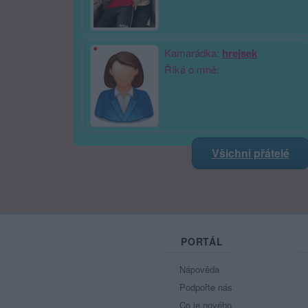
Kamarádka:
hrejsek
Říká o mně:
Všichni přátelé
PORTÁL
Nápověda
Podpořte nás
Co je nového