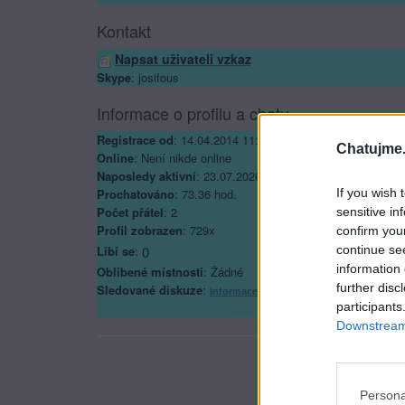
Kontakt
Napsat uživateli vzkaz
Skype
: josifous
Informace o profilu a chatu
Registrace od
: 14.04.2014 11:49
Chatujme.
Online
: Není nikde online
Naposledy aktivní
: 23.07.2026 22:09
If you wish 
Prochatováno
: 73.36 hod.
Počet přátel
: 2
sensitive in
Profil zobrazen
: 729x
confirm you
continue se
Líbí se
:
0
information 
Oblibené místnosti
: Žádné
further disc
Sledované diskuze
:
Informace pro uživatele
participants
Downstream 
Persona