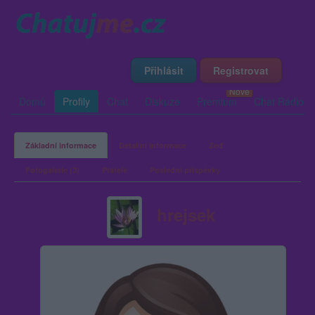
Přihlásit
Registrovat
Domů
Profily
Chat
Diskuze
Premium
Chat Rádio
Základní informace
Detailní informace
Zeď
Fotogalerie (3)
Přátelé
Poslední příspěvky
hrejsek