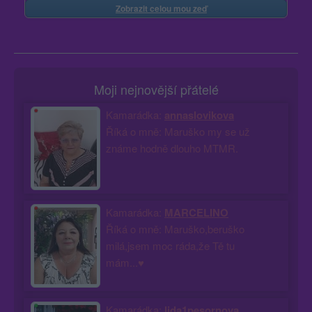
Zobrazit celou mou zeď
Moji nejnovější přátelé
Kamarádka:
annaslovikova
Říká o mně: Maruško my se už
známe hodně dlouho MTMR.
Kamarádka:
MARCELINO
Říká o mně: Maruško,beruško
milá,jsem moc ráda,že Tě tu
mám...♥
Kamarádka:
lida1pesornova