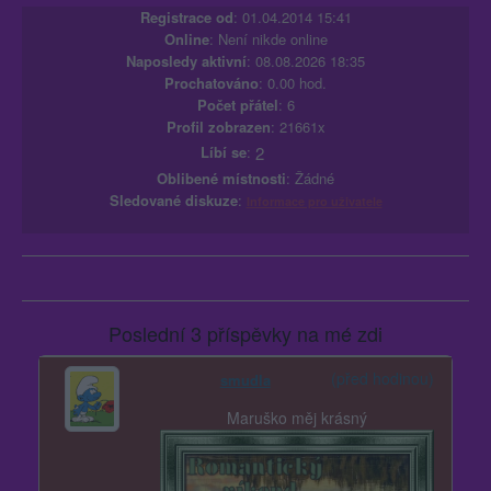
Registrace od
: 01.04.2014 15:41
Online
: Není nikde online
Naposledy aktivní
: 08.08.2026 18:35
Prochatováno
: 0.00 hod.
Počet přátel
: 6
Profil zobrazen
: 21661x
Líbí se
:
2
Oblibené místnosti
: Žádné
Sledované diskuze
:
Informace pro uživatele
Poslední 3 příspěvky na mé zdi
(před hodinou)
smudla
Maruško měj krásný