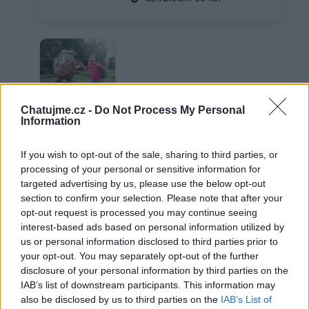
Luboš
Chatujme.cz -
Do Not Process My Personal
Information
If you wish to opt-out of the sale, sharing to third parties, or
Neověřený profil
processing of your personal or sensitive information for
targeted advertising by us, please use the below opt-out
Tento uživatel zatím neprokázal svou identitu ověřovací
section to confirm your selection. Please note that after your
fotografií. U neověřených profilů nelze zaručit, že fotografie a
údaje odpovídají skutečné osobě.
opt-out request is processed you may continue seeing
interest-based ads based on personal information utilized by
us or personal information disclosed to third parties prior to
Věk: 52
your opt-out. You may separately opt-out of the further
disclosure of your personal information by third parties on the
Kontakt
IAB’s list of downstream participants. This information may
Napsat uživateli vzkaz
also be disclosed by us to third parties on the
IAB’s List of