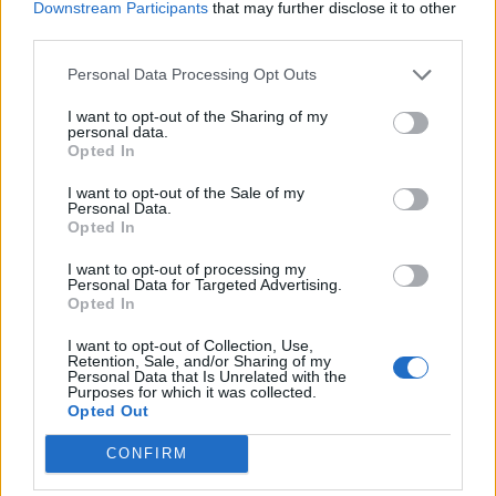
Downstream Participants
that may further disclose it to other
Informace o profilu a chatu
third parties.
Registrace od
: 23.07.2019 17:40
Personal Data Processing Opt Outs
Online
: Není nikde online
Naposledy aktivní
: 23.07.2019 17:45
I want to opt-out of the Sharing of my
Prochatováno
: 0.00 hod.
personal data.
Počet přátel
: 2
Opted In
Profil zobrazen
: 101x
Líbí se
:
0
I want to opt-out of the Sale of my
Personal Data.
Oblibené místnosti
: Žádné
Opted In
Sledované diskuze
:
Informace pro uživatele
I want to opt-out of processing my
Personal Data for Targeted Advertising.
Opted In
I want to opt-out of Collection, Use,
Retention, Sale, and/or Sharing of my
Poslední 3 příspěvky na mé zdi
Personal Data that Is Unrelated with the
Purposes for which it was collected.
Opted Out
Nemá žádné příspěvky
CONFIRM
Zobrazit celou mou zeď