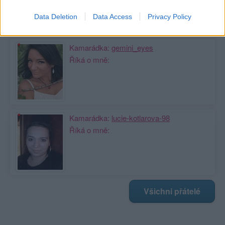
Data Deletion
Data Access
Privacy Policy
Moji nejnovější přátelé
Kamarádka:
gemini_eyes
Říká o mně:
Kamarádka:
lucie-kotlarova-98
Říká o mně:
Všichni přátelé