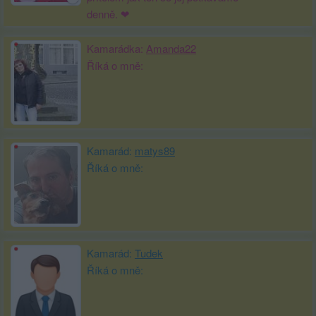
denně. ❤
Kamarádka:
Amanda22
Říká o mně:
Kamarád:
matys89
Říká o mně:
Kamarád:
Tudek
Říká o mně: