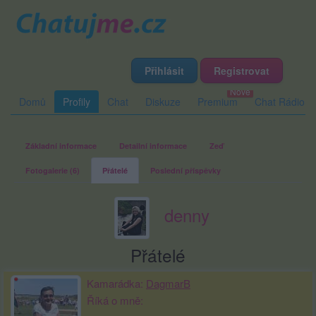
Přihlásit
Registrovat
Domů
Profily
Chat
Diskuze
Premium
Chat Rádio
Základní informace
Detailní informace
Zeď
Fotogalerie (6)
Přátelé
Poslední příspěvky
denny
Přátelé
Kamarádka:
DagmarB
Říká o mně: