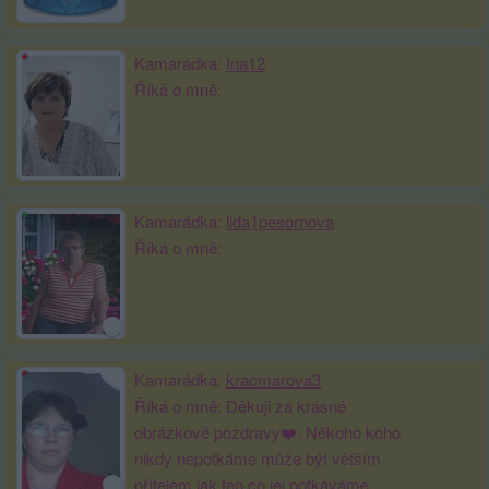
Kamarádka:
Ina12
Říká o mně:
Kamarádka:
lida1pesornova
Říká o mně:
Kamarádka:
kracmarova3
Říká o mně: Děkuji za krásné
obrázkové pozdravy❤️. Někoho koho
nikdy nepotkáme může být větším
přítelem jak ten co jej potkáváme