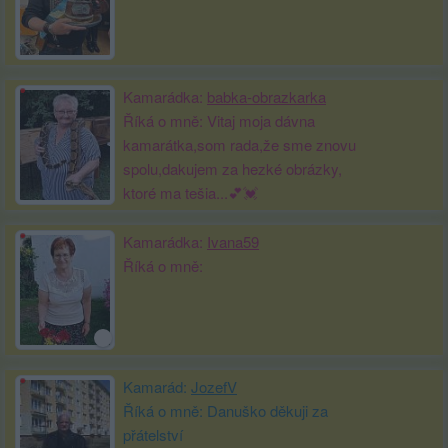
Kamarádka:
babka-obrazkarka
Říká o mně: Vitaj moja dávna
kamarátka,som rada,že sme znovu
spolu,dakujem za hezké obrázky,
ktoré ma tešia...💕💓
Kamarádka:
Ivana59
Říká o mně:
Kamarád:
JozefV
Říká o mně: Danuško děkuji za
přátelství