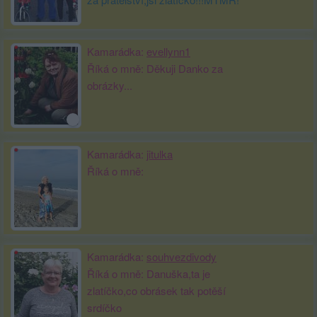
Kamarádka:
evellynn1
Říká o mně: Děkuji Danko za
obrázky...
Kamarádka:
jitulka
Říká o mně:
Kamarádka:
souhvezdivody
Říká o mně: Danuška,ta je
zlatíčko,co obrásek tak potěší
srdíčko