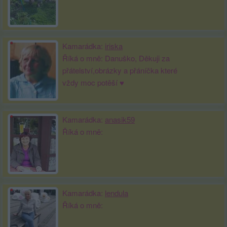
Kamarádka:
iriska
Říká o mně: Danuško, Děkuji za
přátelství,obrázky a přáníčka které
vždy moc potěší ♥
Kamarádka:
anasik59
Říká o mně:
Kamarádka:
lendula
Říká o mně: