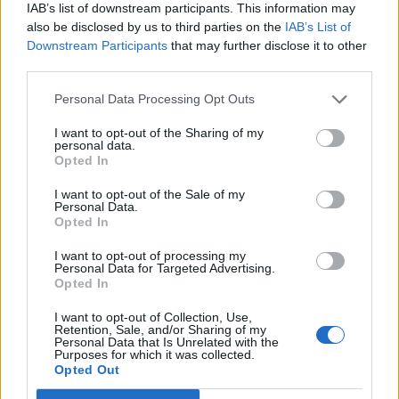
IAB’s list of downstream participants. This information may
Říká o mně:
also be disclosed by us to third parties on the
IAB’s List of
Downstream Participants
that may further disclose it to other
third parties.
Personal Data Processing Opt Outs
Kamarád:
Jarisma
I want to opt-out of the Sharing of my
Říká o mně:
personal data.
Opted In
I want to opt-out of the Sale of my
Personal Data.
Opted In
Kamarádka:
31Capricorni12
I want to opt-out of processing my
Personal Data for Targeted Advertising.
Říká o mně: Danuška, vždy ochotná
Opted In
poradit. Za přátelství děkuji ♥
I want to opt-out of Collection, Use,
Retention, Sale, and/or Sharing of my
Personal Data that Is Unrelated with the
Purposes for which it was collected.
Opted Out
Kamarádka:
Macinecek