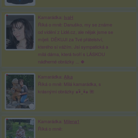
Kamarádka:
IvaH
Říká o mně: Danuško, my se známe
od vidění z Lidé.cz, ale nějak jsme se
míjeli. DĚKUJI za Tvé přátelství,
kterého si vážím. Jsi sympatická a
milá dáma, která tvoří s LÁSKOU
nádherné obrázky ... 🍀
Kamarádka:
Alka
Říká o mně: Milá kamarádka, s
krásnými obrázky ๑•ิ‿•ั๑ 🌺
Kamarádka:
Milena1
Říká o mně: