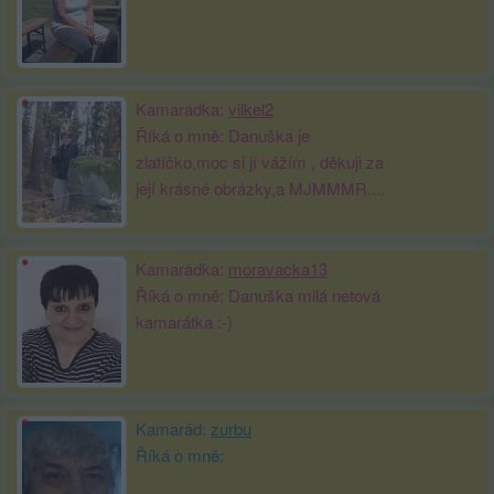
Kamarádka:
vilkel2
Říká o mně: Danuška je
zlatíčko,moc si jí vážím , děkuji za
její krásné obrázky,a MJMMMR....
Kamarádka:
moravacka13
Říká o mně: Danuška milá netová
kamarátka :-)
Kamarád:
zurbu
Říká o mně: