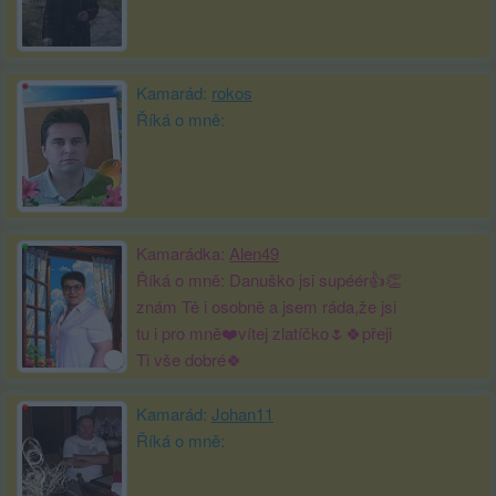
Kamarád:
rokos
Říká o mně:
Kamarádka:
Alen49
Říká o mně: Danuško jsi supéér👍👏
znám Tě i osobně a jsem ráda,že jsi
tu i pro mně❤️vítej zlatíčko🌷🍀přeji
Ti vše dobré🍀
Kamarád:
Johan11
Říká o mně: