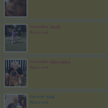
Kamarádka:
liduslili
Říká o mně:
Kamarádka:
laska-nada-p
Říká o mně:
Kamarád:
milda
Říká o mně: