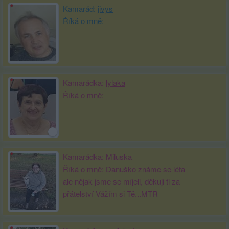
Kamarád:
jivys
Říká o mně:
Kamarádka:
lylaka
Říká o mně:
Kamarádka:
Miluska
Říká o mně: Danuško známe se léta
ale nějak jsme se míjeli, děkuji ti za
přátelství Vážím si Tě...MTR