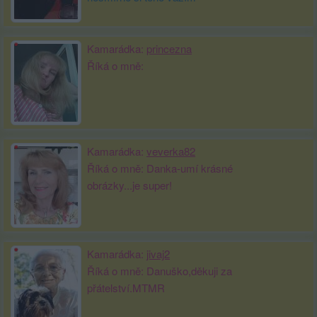
Kamarádka:
princezna
Říká o mně:
Kamarádka:
veverka82
Říká o mně: Danka-umí krásné
obrázky...je super!
Kamarádka:
jivaj2
Říká o mně: Danuško,děkuji za
přátelství.MTMR