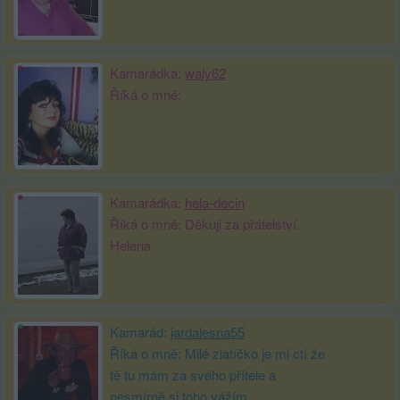
Kamarádka:
waly62
Říká o mně:
Kamarádka:
hela-decin
Říká o mně: Děkuji za přátelství.
Helena
Kamarád:
jardalesna55
Říká o mně: Milé zlatíčko je mi ctí že
tě tu mám za svého přítele a
nesmírně si toho vážím