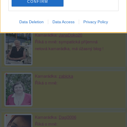
Říká o mně:
CONFIRM
Data Deletion
Data Access
Privacy Policy
Kamarádka:
JanaDoko20
Říká o mně: sympatická příjemná
netová kamarádka, má úžasný blog !
Kamarádka:
zabicka
Říká o mně:
Kamarádka:
Dagi3006
Říká o mně: