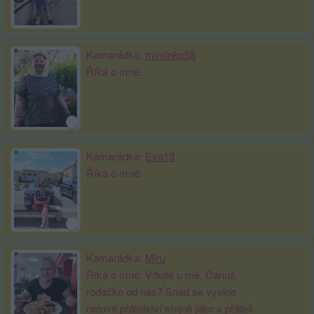
Kamarádka:
miminko58
Říká o mně:
Kamarádka:
Eva13
Říká o mně:
Kamarádka:
Miru
Říká o mně: Vítejte u mě, Danuš,
rodačko od nás? Snad se vyvine
netové přátelství stejně jako s přáteli