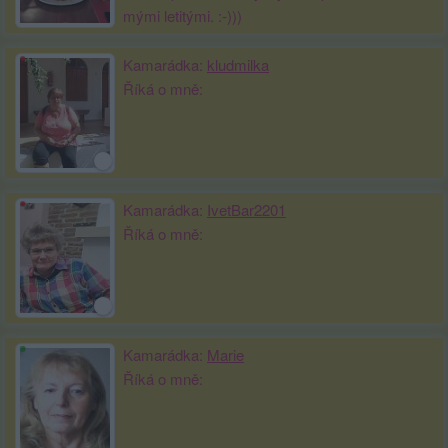
mými letitými. :-)))
Kamarádka:
kludmilka
Říká o mně:
Kamarádka:
IvetBar2201
Říká o mně:
Kamarádka:
Marie
Říká o mně: