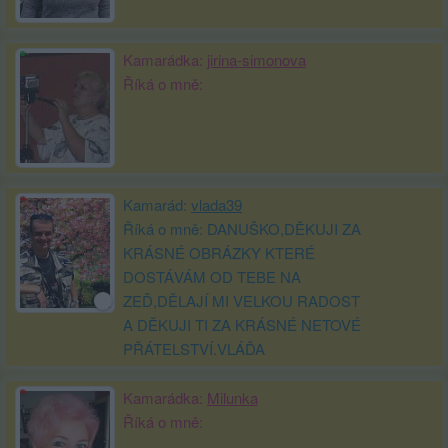
Kamarádka:
jirina-simonova
Říká o mně:
Kamarád:
vlada39
Říká o mně: DANUŠKO,DĚKUJI ZA
KRÁSNÉ OBRÁZKY KTERÉ
DOSTÁVÁM OD TEBE NA
ZEĎ,DĚLAJÍ MI VELKOU RADOST
A DĚKUJI TI ZA KRÁSNÉ NETOVÉ
PŘÁTELSTVÍ.VLÁĎA
Kamarádka:
Milunka
Říká o mně: