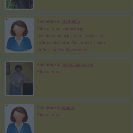
Kamarádka:
Market55
Říká o mně: Danuška je
zlatíčko,moc si jí vážím , děkuji za
její kouzelná přáníčka, dobře z nich
tvořím, na denní pozdravy
Kamarádka:
mickovaandulka
Říká o mně:
Kamarádka:
elinota
Říká o mně: