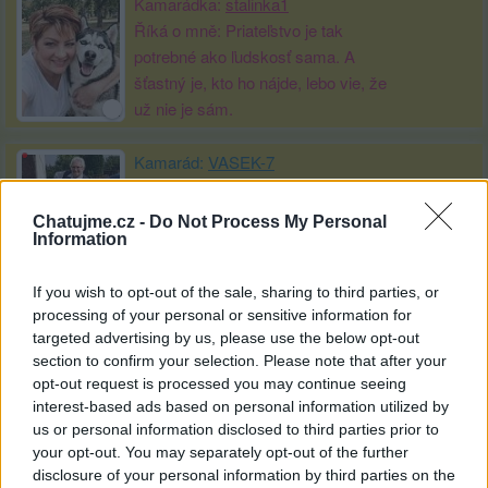
Kamarádka:
stalinka1
Říká o mně: Priateľstvo je tak
potrebné ako ľudskosť sama. A
šťastný je, kto ho nájde, lebo vie, že
už nie je sám.
Kamarád:
VASEK-7
Říká o mně:
Chatujme.cz -
Do Not Process My Personal
Information
If you wish to opt-out of the sale, sharing to third parties, or
processing of your personal or sensitive information for
Kamarádka:
Marinela-1
targeted advertising by us, please use the below opt-out
Říká o mně: Danuško,jsem ráda,že
section to confirm your selection. Please note that after your
jsi mě tady našla,jsi mi
opt-out request is processed you may continue seeing
sympatická,děkuji Ti za přátelství♥
interest-based ads based on personal information utilized by
us or personal information disclosed to third parties prior to
your opt-out. You may separately opt-out of the further
disclosure of your personal information by third parties on the
Kamarádka:
jahoda