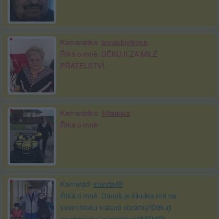
Kamarádka:
annaslovikova
Říká o mně: DĚKUJI ZA MILÉ
PŘÁTELSTVÍ.
Kamarádka:
44blanka
Říká o mně:
Kamarád:
standa48
Říká o mně: Danuš je šikulka má na
svém bloku krásné obrázky!Děkuji
za přátelství,jsi zlatíčko!!!MTMR!