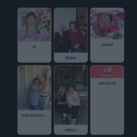
zaslané
Já
Rodina
+9
DALŠÍ
Zobrazit vše
tvoje návštěva…
rodina 2