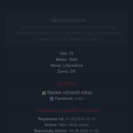
Neověřený profil
Tento uživatel zatím neprokázal svou identitu ověřovací
fotografií. U neověřených profilů nelze zaručit, že fotografie a
údaje odpovídají skutečné osobě.
Věk: 73
Město: Štětí
Okres: Litoměřice
Země: ČR
Kontakt
Napsat uživateli vzkaz
Facebook
: mám
Informace o profilu a chatu
Registrace od
: 31.03.2014 15:12
Online
: Není nikde online
Naposledy aktivní
: 09.08.2026 01:26