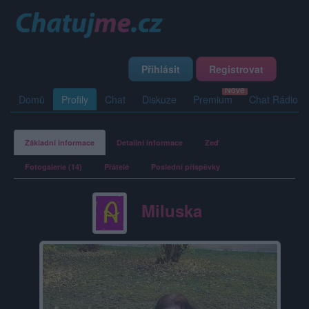
Přihlásit
Registrovat
Domů
Profily
Chat
Diskuze
Premium
Chat Rádio
Základní informace
Detailní informace
Zeď
Fotogalerie (14)
Přátelé
Poslední příspěvky
Miluska