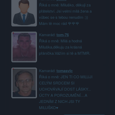
Říká o mně: Miluško, děkuji za
přátelství. Jsi velmi milá žena a
vůbec se s tebou nenudím :))
Mám tě moc rád 🌹🌹🌹
Kamarád:
tom-76
Říká o mně: Milá a hodná
Miluška,děkuju za krásná
přáníčka.Vážím si tě a MTMR.
Kamarád:
tomasvlc
Říká o mně: JEN TI CO MILUJI
CELÝM SRDCEM SI
UCHOVÁVAJÍ DOST LÁSKY...
ÚCTY A POROZUMĚNÍ....A
JEDNÍM Z NICH JSI TY
MILUŠKO♥