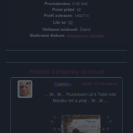
Prochatováno
: 0.00 hod.
Počet přátel
: 42
Profil zobrazen
: 140271x
Líbí se
:
32
Oblibené místnosti
: Žádné
Sledované diskuze
:
Informace pro uživatele
Poslední 3 příspěvky na mé zdi
(před 10 minutami)
Zdeninka
....🌺...🌺... Pozdravení už k Tobě milá
Miluško letí a přeji ...🌺...🌺....