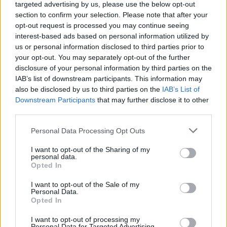
targeted advertising by us, please use the below opt-out
section to confirm your selection. Please note that after your
opt-out request is processed you may continue seeing
interest-based ads based on personal information utilized by
Věk: 56
us or personal information disclosed to third parties prior to
Země:
your opt-out. You may separately opt-out of the further
disclosure of your personal information by third parties on the
Kontakt
IAB’s list of downstream participants. This information may
Napsat uživateli vzkaz
also be disclosed by us to third parties on the
IAB’s List of
Downstream Participants
that may further disclose it to other
Informace o profilu a chatu
third parties.
Registrace od
: 01.04.2014 22:43
Personal Data Processing Opt Outs
Online
: Není nikde online
Naposledy aktivní
: 18.05.2026 20:06
I want to opt-out of the Sharing of my
Prochatováno
: 4.22 hod.
personal data.
Počet přátel
: 0
Opted In
Profil zobrazen
: 53x
I want to opt-out of the Sale of my
Líbí se
:
0
Personal Data.
Oblibené místnosti
: Žádné
Opted In
Sledované diskuze
:
Informace pro uživatele
I want to opt-out of processing my
Personal Data for Targeted Advertising.