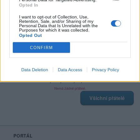
Opted In
I want to opt-out of Collection, Use,
Retention, Sale, and/or Sharing of my
Poslední 3 příspěvky na mé zdi
Personal Data that Is Unrelated with the
Purposes for which it was collected.
Opted Out
Nemá žádné příspěvky
CONFIRM
Zobrazit celou mou zeď
Data Deletion
Data Access
Privacy Policy
Moji nejnovější přátelé
Nemá žádné přátelé.
Všichni přátelé
PORTÁL