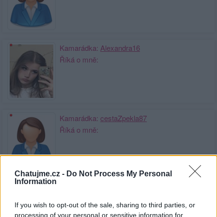
Kamarádka:
Alexandra16
Říká o mně:
Kamarádka:
cestaZpekla87
Říká o mně:
Chatujme.cz -
Do Not Process My Personal
Information
Kamarádka:
Misa5
Říká o mně:
If you wish to opt-out of the sale, sharing to third parties, or
processing of your personal or sensitive information for