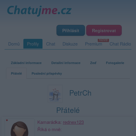
Přihlásit
Registrovat
Domů
Profily
Chat
Diskuze
Premium
Chat Rádio
Základní informace
Detailní informace
Zeď
Fotogalerie
Přátelé
Poslední příspěvky
PetrCh
Přátelé
Kamarádka:
rednex123
Říká o mně: