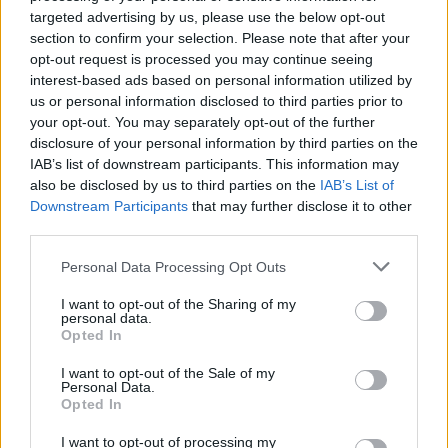
targeted advertising by us, please use the below opt-out
section to confirm your selection. Please note that after your
opt-out request is processed you may continue seeing
interest-based ads based on personal information utilized by
Kamarádka:
terya99
us or personal information disclosed to third parties prior to
Říká o mně:
your opt-out. You may separately opt-out of the further
disclosure of your personal information by third parties on the
IAB’s list of downstream participants. This information may
also be disclosed by us to third parties on the
IAB’s List of
Downstream Participants
that may further disclose it to other
third parties.
Kamarádka:
Marie_Rau
Říká o mně:
Personal Data Processing Opt Outs
I want to opt-out of the Sharing of my
personal data.
Opted In
I want to opt-out of the Sale of my
Kamarádka:
perlickaiii
Personal Data.
Říká o mně:
Opted In
I want to opt-out of processing my