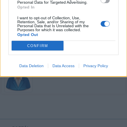
Personal Data for Targeted Advertising.
Opted In
I want to opt-out of Collection, Use,
Kamarádka:
Nicolevyn
Retention, Sale, and/or Sharing of my
Personal Data that Is Unrelated with the
Říká o mně:
Purposes for which it was collected.
Opted Out
CONFIRM
Kamarádka:
kiki-h16
Data Deletion
Data Access
Privacy Policy
Říká o mně: