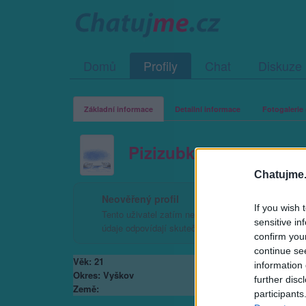
Domů
Profily
Chat
Diskuze
Základní informace
Detailní informace
Fotogalerie 
Pizizubka
Chatujme.
Neověřený profil
If you wish 
Tento uživatel zatím neprokázal svou identitu ověřov
sensitive in
údaje odpovídají skutečné osobě.
confirm you
continue se
Věk: 21
information 
Okres: Vyškov
further disc
Země:
participants