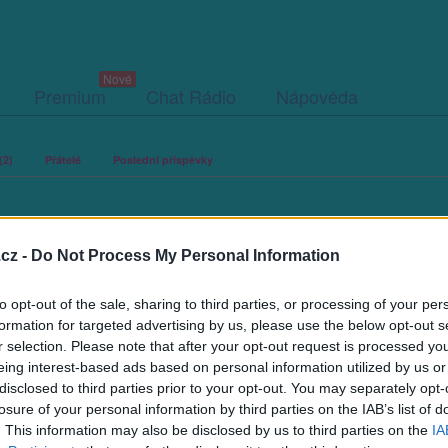
Premium
Chat Rádio
Nápověda
(2)
Přátelé
Poslední příspěvky
cz -
Do Not Process My Personal Information
to opt-out of the sale, sharing to third parties, or processing of your per
ací fotografií. U neověřených profilů nelze zaručit, že fotografie a
formation for targeted advertising by us, please use the below opt-out s
r selection. Please note that after your opt-out request is processed y
eing interest-based ads based on personal information utilized by us or
disclosed to third parties prior to your opt-out. You may separately opt-
losure of your personal information by third parties on the IAB’s list of
. This information may also be disclosed by us to third parties on the
IA