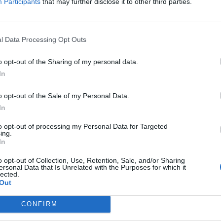
Participants
that may further disclose it to other third parties.
l Data Processing Opt Outs
o opt-out of the Sharing of my personal data.
In
o opt-out of the Sale of my Personal Data.
In
to opt-out of processing my Personal Data for Targeted
ing.
In
o opt-out of Collection, Use, Retention, Sale, and/or Sharing
ersonal Data that Is Unrelated with the Purposes for which it
co máš. To čím jsi, to neztratíš
lected.
Out
CONFIRM