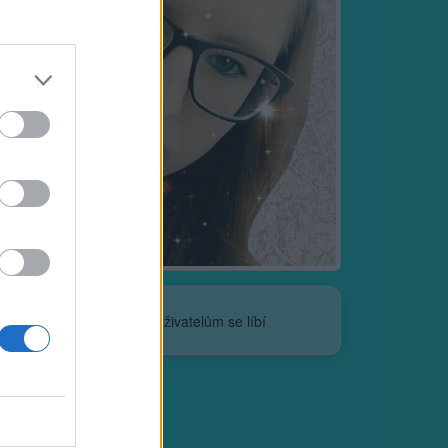
Neověřeno
15
uživatelům se líbí