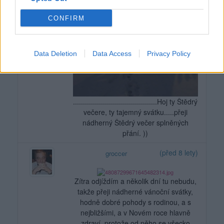
CONFIRM
Data Deletion
Data Access
Privacy Policy
..........................................Hoj ty Štědrý
večere, ty tajemný svátku.....přeji
nádherný Štědrý večer splněných
přání. ))
(před 8 lety)
groccer
Zítra odjíždím a několik dní tu nebudu,
takže přeji nádherné vánoční svátky,
hodně dobré pohody s rodinou, a s
nejbližšími, a v Novém roce hlavně
zdraví, protože od něho se všecko