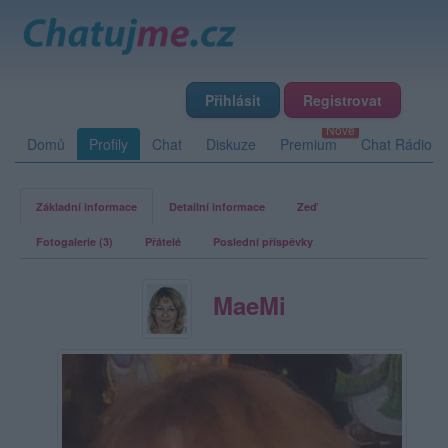
Přihlásit
Registrovat
Domů
Profily
Chat
Diskuze
Premium
Chat Rádio
Základní informace
Detailní informace
Zeď
Fotogalerie (3)
Přátelé
Poslední příspěvky
MaeMi