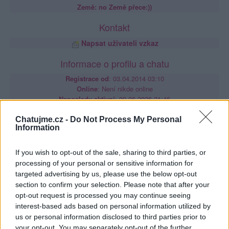
Země: no Země přece:))
Kontakt
Napsat uživateli vzkaz
Informace o profilu a chatu
Registrace od
: 03.04.2014 03:10
Online
: Není nikde online
Naposledy aktivní
: 09.06.2026 21:46
Prochatováno
: 50.81 hod.
Počet přátel
: 1
Chatujme.cz -
Do Not Process My Personal
Information
Profil zobrazen
: 841x
Líbí se
:
0
If you wish to opt-out of the sale, sharing to third parties, or
Oblibené místnosti
: Žádné
Sledované diskuze
:
processing of your personal or sensitive information for
Informace pro uživatele
targeted advertising by us, please use the below opt-out
section to confirm your selection. Please note that after your
opt-out request is processed you may continue seeing
interest-based ads based on personal information utilized by
us or personal information disclosed to third parties prior to
your opt-out. You may separately opt-out of the further