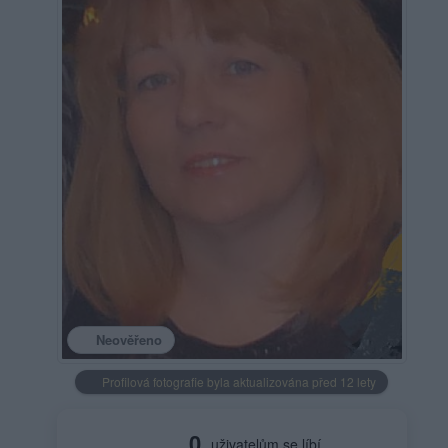
Neověřeno
Profilová fotografie byla aktualizována před 12 lety
0
uživatelům se líbí