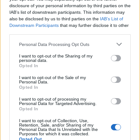
Ode mne pro vás: Kdo jsem? Jsem Mi. Ti,
disclosure of your personal information by third parties on the
IAB’s list of downstream participants. This information may
které jsem ve virtuálu našla a kteří mně
also be disclosed by us to third parties on the
IAB’s List of
nabídli úpřímnost a pravdu ve svém srdci
Downstream Participants
that may further disclose it to other
se mohou nazývat mými přáteli i v mém
third parties.
reálném životě.Ti, doufám, ví, kdo jsem.
Personal Data Processing Opt Outs
I want to opt-out of the Sharing of my
personal data.
Opted In
I want to opt-out of the Sale of my
Poslední 3 příspěvky na mé zdi
Personal Data.
Opted In
(před 7 lety)
groccer
I want to opt-out of processing my
Personal Data for Targeted Advertising.
Opted In
I want to opt-out of Collection, Use,
Retention, Sale, and/or Sharing of my
Personal Data that Is Unrelated with the
Purposes for which it was collected.
Opted Out