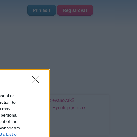
Přihlásit
Registrovat
sonal or
Kamarádka:
evanovak2
ection to
Říká o mně: Hynek je jistota s
ou may
obrázky..
 personal
out of the
 downstream
B’s List of