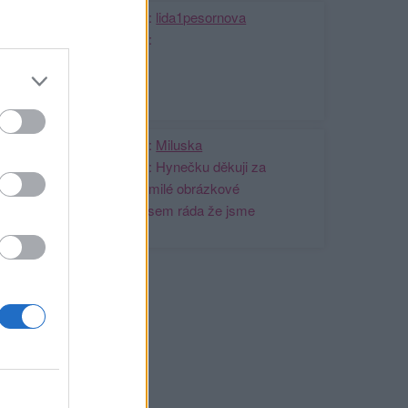
Kamarádka:
lida1pesornova
Říká o mně:
Kamarádka:
Miluska
Říká o mně: Hynečku děkuji za
přátelství a milé obrázkové
pozdravy,,,jsem ráda že jsme
kámoši...