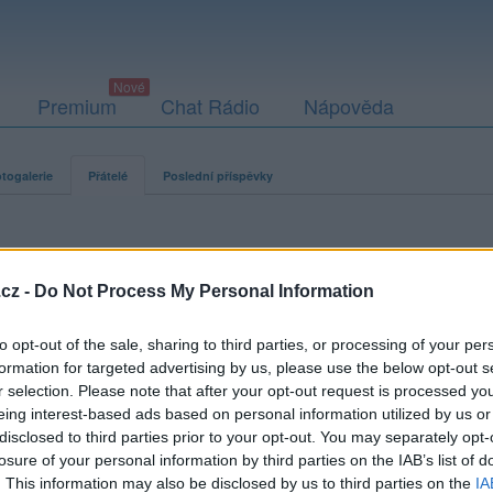
Premium
Chat Rádio
Nápověda
togalerie
Přátelé
Poslední příspěvky
cz -
Do Not Process My Personal Information
to opt-out of the sale, sharing to third parties, or processing of your per
Kamarádka:
marie-kadlecova
formation for targeted advertising by us, please use the below opt-out s
Říká o mně:
r selection. Please note that after your opt-out request is processed y
eing interest-based ads based on personal information utilized by us or
disclosed to third parties prior to your opt-out. You may separately opt-
losure of your personal information by third parties on the IAB’s list of
. This information may also be disclosed by us to third parties on the
IA