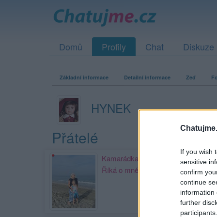
Domů
Profily
Chat
Diskuze
Základní informace
Detailní informace
Zeď
Fo
HYNEK
Chatujme.
Přátelé
If you wish 
Kamarádka:
jitulka
sensitive in
Říká o mně:
confirm you
continue se
information 
further disc
participants