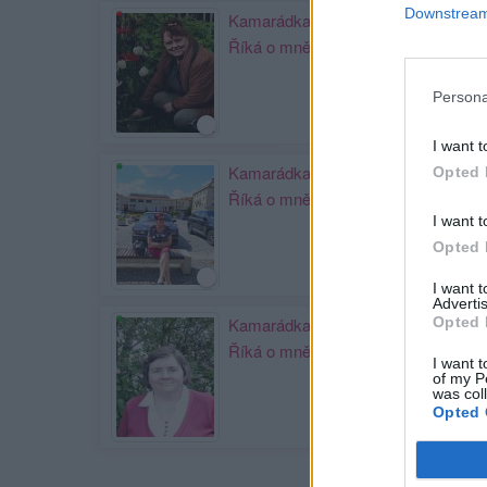
Downstream 
Kamarádka:
evellynn1
Říká o mně: Hynku...
Persona
I want t
Kamarádka:
Eva13
Opted 
Říká o mně:
I want t
Opted 
I want 
Advertis
Opted 
Kamarádka:
zabicka
Říká o mně:
I want t
of my P
was col
Opted 