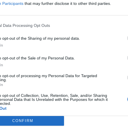
Participants
that may further disclose it to other third parties.
Kamarádka:
Zdeninka
Říká o mně: Hynečku děkuji za
přátelství a za Tvá obrázková
přáníčka která vždy potěší ..☘️
l Data Processing Opt Outs
o opt-out of the Sharing of my personal data.
Kamarádka:
Marci
In
Říká o mně: Děkuji za přátelství,
o opt-out of the Sale of my Personal Data.
je vidět že se stále nacházejí
In
lidičky z portálu Lidé.cz
to opt-out of processing my Personal Data for Targeted
ing.
In
o opt-out of Collection, Use, Retention, Sale, and/or Sharing
ersonal Data that Is Unrelated with the Purposes for which it
lected.
Out
CONFIRM