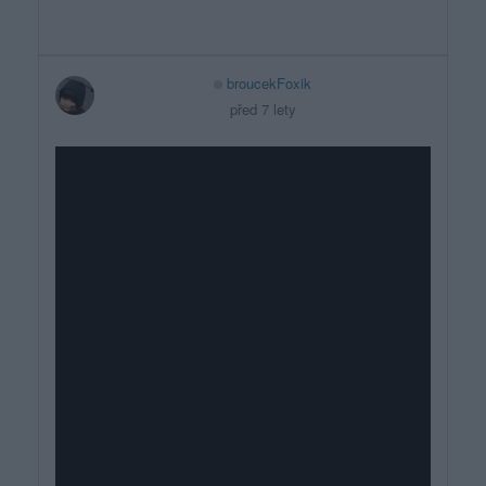
broucekFoxik
před 7 lety