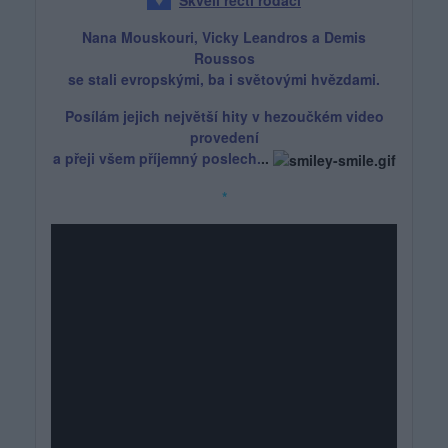
♥
Skvělí řečtí rodáci
Nana Mouskouri, Vicky Leandros a Demis
Roussos
se stali evropskými, ba i světovými hvězdami.
Posílám jejich největší hity v hezoučkém video
provedení
a přeji všem příjemný poslech.
..
*