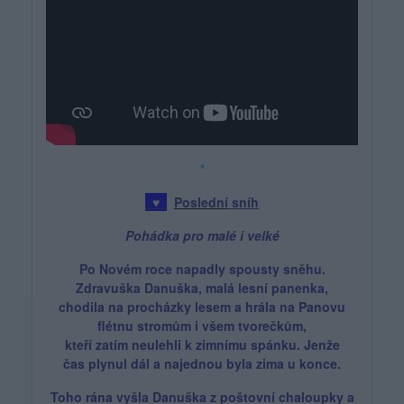
*
♥
Poslední
sníh
Pohádka pro malé i velké
Po Novém roce napadly spousty sněhu.
Zdravuška Danuška, malá lesní panenka,
chodila na procházky lesem a hrála na Panovu
flétnu stromům i všem tvorečkům,
kteří zatím neulehli k zimnímu spánku.
Jenže
čas
plynul dál a najednou byla zima u konce.
Toho rána vyšla Danuška z poštovní chaloupky a