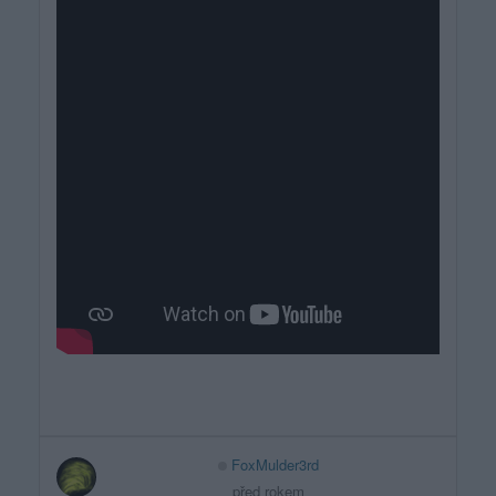
FoxMulder3rd
před rokem