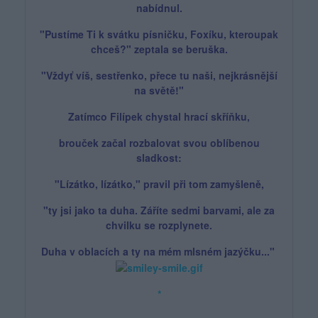
nabídnul.
"Pustíme Ti k svátku písničku, Foxíku, kteroupak
chceš?" zeptala se beruška.
"Vždyť víš, sestřenko, přece tu naši, nejkrásnější
na světě!"
Zatímco
Filípek
chystal hrací skříňku,
brouček začal rozbalovat
svou oblíbenou
sladkost:
"Lízátko, lízátko," pravil při tom zamyšleně,
"ty jsi jako ta duha. Záříte sedmi barvami, ale za
chvilku se rozplynete.
Duha v oblacích a ty na mém mlsném jazýčku..."
*