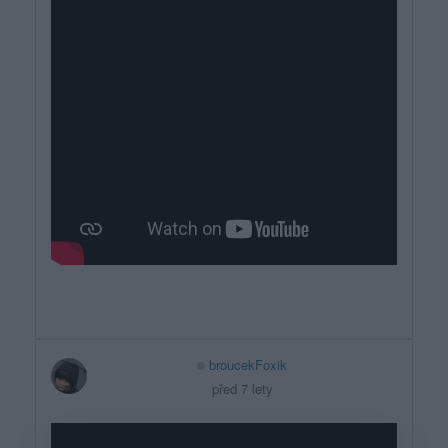
broucekFoxik
před 7 lety