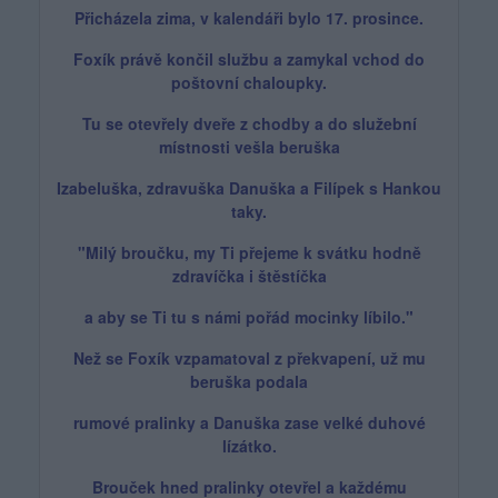
Přicházela zima, v kalendáři bylo 17. prosince.
Foxík právě končil službu a zamykal vchod do
poštovní chaloupky.
Tu se otevřely dveře z chodby a do služební
místnosti vešla beruška
Izabeluška,
zdravuška Danuška a Filípek s Hankou
taky.
"Milý broučku, my Ti přejeme k svátku hodně
zdravíčka i štěstíčka
a aby se Ti tu s námi pořád mocinky líbilo."
Než se Foxík vzpamatoval z překvapení,
už mu
beruška
podala
rumové pralinky a Danuška zase velké duhové
lízátko.
Brouček hned pralinky otevřel a každému