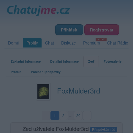
Přihlásit
Registrovat
Domů
Profily
Chat
Diskuze
Premium
Chat Rádio
Základní informace
Detailní informace
Zeď
Fotogalerie
Přátelé
Poslední příspěvky
FoxMulder3rd
1
2
…
20
(aktuální strana)
Zeď uživatele FoxMulder3rd
Příspěvků: 199