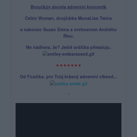
Broučkův docela adventní koncertík
Celtic Woman, dvojčátka MonaLisa Twins
a nakonec Suzan Erens s orchestrem Andrého
Rieu.
No nádhera, že?
Ještě srdíčka
přimaluju.
♥ ♥ ♥ ♥ ♥ ♥ ♥
Od Foxíčka, pro Tvůj krásný adventní víkend...
*