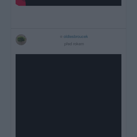
oldiesbroucek
před rokem