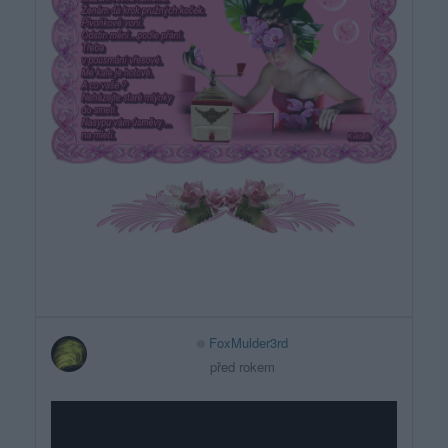
FoxMulder3rd
před rokem