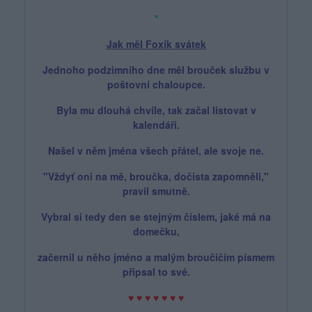
*
Jak měl Foxík svátek
Jednoho podzimního dne měl brouček službu v
poštovní chaloupce.
Byla mu dlouhá chvíle, tak začal listovat v
kalendáři.
Našel v něm jména všech přátel, ale svoje ne.
"Vždyť oni na mě, broučka, dočista zapomněli,"
pravil smutně.
Vybral si tedy den se stejným číslem, jaké má na
domečku,
začernil u něho jméno a malým broučičím písmem
připsal to své.
♥ ♥ ♥ ♥ ♥ ♥ ♥