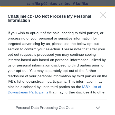
zamířila pěšinkou vzhůru. V kufříku
si vezla novou zásilku obvazů a léků. A hned v
první zátočině cesty spatřila berušku
Chatujme.cz -
Do Not Process My Personal
Izabelušku a broučka Foxíka. Stáli tam ve svých
Information
teplých poštovních uniformách a smutně,
se slzami na krajíčku, koukali na poslední
If you wish to opt-out of the sale, sharing to third parties, or
kopeček sněhu, který se dosud ukrýval slunečním
processing of your personal or sensitive information for
paprskům za výstupkem skály.
V síle toho
targeted advertising by us, please use the below opt-out
okamžiku všichni zapomněli na pozdrav.
section to confirm your selection. Please note that after your
opt-out request is processed you may continue seeing
"Copak vy dva," začala panenka, "celou zimu jste
interest-based ads based on personal information utilized by
mi vyprávěli, jak se převelice těšíte
us or personal information disclosed to third parties prior to
na jaro, a teď se rozpláčete kvůli trošce sněhu?"
your opt-out. You may separately opt-out of the further
"My máme taková měkká broučičí srdíčka, víš? Je
disclosure of your personal information by third parties on the
nám vždycky líto, když něco končí,"
IAB’s list of downstream participants. This information may
vysvětlovala Izabeluška.
also be disclosed by us to third parties on the
IAB’s List of
Downstream Participants
that may further disclose it to other
"Nesmíte být takoví. Jen tvorečků vám má být líto,
third parties.
když se jim něco zlého děje.
Ale teď se radujte, jaro je za dveřmi!"
Personal Data Processing Opt Outs