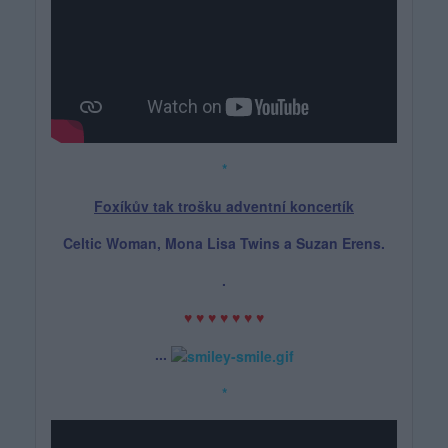
*
Foxíkův tak trošku adventní koncertík
Celtic Woman, Mona Lisa Twins a Suzan Erens.
.
♥ ♥ ♥ ♥ ♥ ♥ ♥
...
*