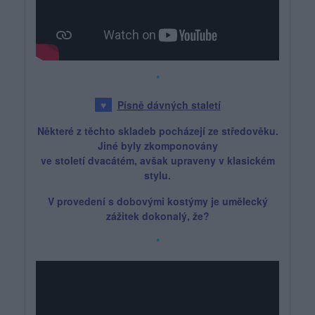
*
♥
Písně
dávných staletí
Některé z těchto skladeb pocházejí ze středověku.
Jiné byly zkomponovány
ve století dvacátém, avšak upraveny v klasickém
stylu.
V provedení s dobovými kostýmy je umělecký
zážitek dokonalý, že?
*