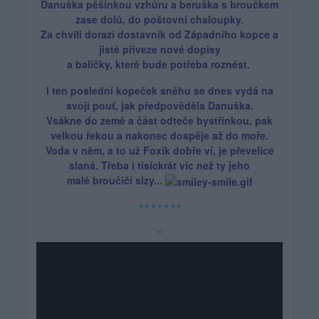
Danuška pěšinkou vzhůru a beruška s broučkem
zase dolů, do poštovní
chaloupky.
Za chvíli dorazí dostavník od Západního kopce a
jistě přiveze nové dopisy
a balíčky, které bude potřeba roznést.
I ten poslední kopeček sněhu se dnes vydá na
svoji pouť, jak předpověděla Danuška.
Vsákne do země a část odteče bystřinkou, pak
velkou řekou a nakonec dospěje až do moře.
Voda v něm, a to už Foxík dobře ví, je převelice
slaná. Třeba i tisíckrát víc než ty jeho
malé broučičí slzy...
* * * * * * *
¨