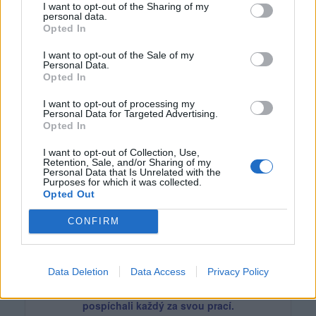
Brouček s beruškou se už zatvářili veseleji, ale
I want to opt-out of the Sharing of my
personal data.
Foxík přesto ukázal na ten 'cukrový'
Opted In
kopeček a zeptal se: "Co s ním bude, Danuško?"
I want to opt-out of the Sale of my
"Co by bylo, broučku. Rozpustí se a vsákne do
Personal Data.
půdy. Část odteče bystřinkou do větší řeky
Opted In
a tak pořád dál až do moře. Pak se vypaří do
I want to opt-out of processing my
mraků, ty vítr někam zanese a ony
Personal Data for Targeted Advertising.
zase spadnou jako déšť a v zimě jako sníh. Říká
Opted In
se tomu 'koloběh vody v přírodě'.
Mám o tom krásnou obrázkovou knížku, měli
I want to opt-out of Collection, Use,
Retention, Sale, and/or Sharing of my
byste si ji přečíst!"
Personal Data that Is Unrelated with the
Purposes for which it was collected.
Ti dva se konečně usmáli. "Ještěže tě
Opted Out
máme, Danuško," řekli oba zaráz, jakoby
to měli nacvičené, a dlouze se zahleděli do
CONFIRM
panenčiných nádherných modrých očí,
o kterých Foxík říká, že jsou nejkrásnější v celém
Velikém lese. "
Data Deletion
Data Access
Privacy Policy
Pak se ale rychle rozloučili, popřáli si hezký den a
pospíchali každý za svou prací.