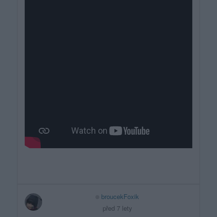
broucekFoxik
před 7 lety