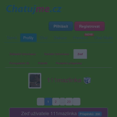
Přihlásit
Registrovat
Domů
Profily
Chat
Diskuze
Premium
Chat Rádio
Základní informace
Detailní informace
Zeď
Fotogalerie (6)
Přátelé
Poslední příspěvky
111mazlinka
1
2
…
20
(aktuální strana)
Zeď uživatele 111mazlinka
Příspěvků: 200