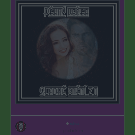
rokos
před rokem