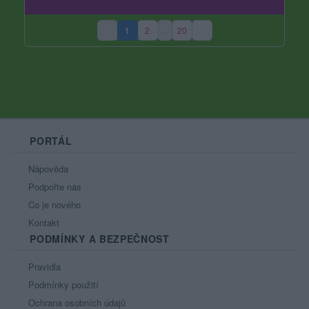
1
2
…
20
(aktuální strana)
PORTÁL
Nápověda
Podpořte nás
Co je nového
Kontakt
PODMÍNKY A BEZPEČNOST
Pravidla
Podmínky použití
Ochrana osobních údajů