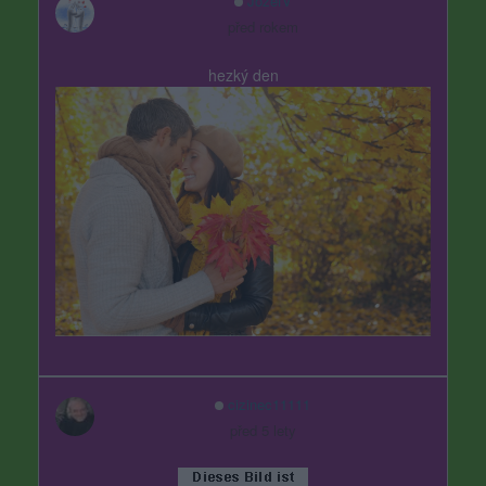
JozefV
před rokem
hezký den
cizinec11111
před 5 lety