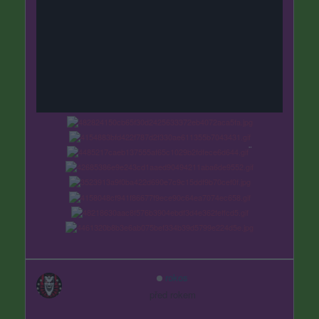
¨
rokos
před rokem