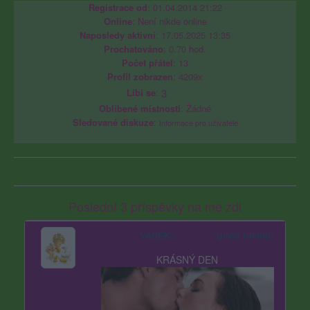
Registrace od
: 01.04.2014 21:22
Online
: Není nikde online
Naposledy aktivní
: 17.05.2025 13:35
Prochatováno
: 0.70 hod.
Počet přátel
: 13
Profil zobrazen
: 4209x
Líbí se
:
3
Oblibené místnosti
: Žádné
Sledované diskuze
:
Informace pro uživatele
Poslední 3 příspěvky na mé zdi
(před rokem)
VASEK-7
KRÁSNÝ DEN