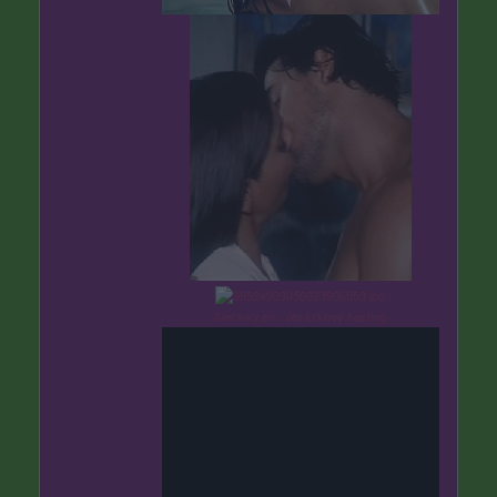
Slecinky.eu - obrázkový hosting