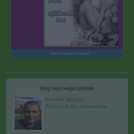
Zobrazit celou mou zeď
Moji nejnovější přátelé
Kamarád:
001maxx
Říká o mně: Moc hezká slečna.