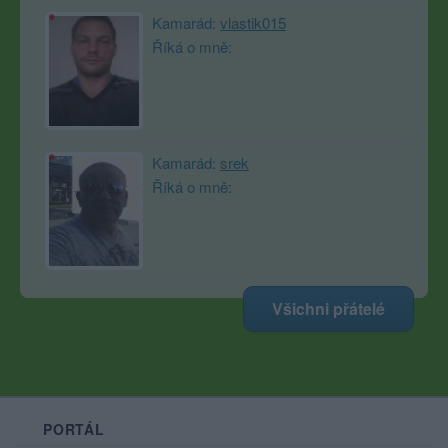
Kamarád:
vlastik015
Říká o mně:
Kamarád:
srek
Říká o mně:
Všichni přátelé
PORTÁL