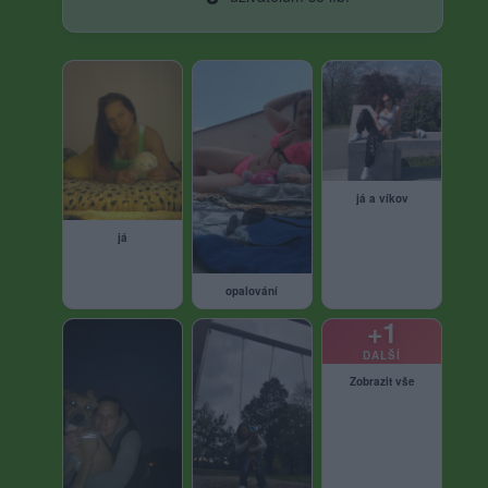
já a víkov
já
opalování
+1
DALŠÍ
Zobrazit vše