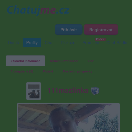
Přihlásit
Registrovat
Domů
Profily
Chat
Diskuze
Premium
Chat Rádio
Základní informace
Detailní informace
Zeď
Fotogalerie (6)
Přátelé
Poslední příspěvky
111mazlinka