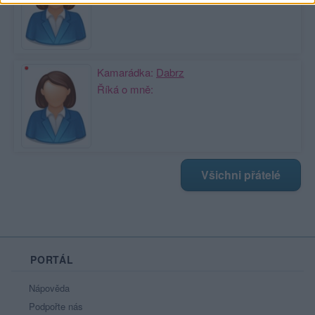
Kamarádka:
Dabrz
Říká o mně:
Všichni přátelé
PORTÁL
Nápověda
Podpořte nás