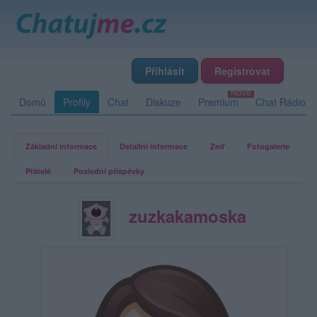
Přihlásit
Registrovat
Domů
Profily
Chat
Diskuze
Premium
Chat Rádio
Základní informace
Detailní informace
Zeď
Fotogalerie
Přátelé
Poslední příspěvky
zuzkakamoska