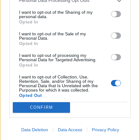
Personal Data Processing Opt Outs
I want to opt-out of the Sharing of my
personal data.
Poslední 3 příspěvky na mé zdi
Opted In
Nemá žádné příspěvky
I want to opt-out of the Sale of my
Personal Data.
Opted In
Zobrazit celou mou zeď
I want to opt-out of processing my
Personal Data for Targeted Advertising.
Opted In
Moji nejnovější přátelé
I want to opt-out of Collection, Use,
Retention, Sale, and/or Sharing of my
Kamarádka:
klausovakristina
Personal Data that Is Unrelated with the
Purposes for which it was collected.
Říká o mně:
Opted Out
CONFIRM
Kamarádka:
hintik1
Data Deletion
Data Access
Privacy Policy
Říká o mně: