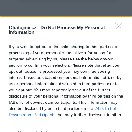
Věk: 76
Chatujme.cz -
Do Not Process My Personal
Information
Kontakt
Napsat uživateli vzkaz
If you wish to opt-out of the sale, sharing to third parties, or
processing of your personal or sensitive information for
Informace o profilu a chatu
targeted advertising by us, please use the below opt-out
section to confirm your selection. Please note that after your
Registrace od
: 07.11.2021 12:47
opt-out request is processed you may continue seeing
Online
: Není nikde online
interest-based ads based on personal information utilized by
Naposledy aktivní
: 23.04.2023 16:21
us or personal information disclosed to third parties prior to
Prochatováno
: 50.20 hod.
Počet přátel
: 11
your opt-out. You may separately opt-out of the further
Profil zobrazen
: 420x
disclosure of your personal information by third parties on the
IAB’s list of downstream participants. This information may
Líbí se
:
0
also be disclosed by us to third parties on the
IAB’s List of
Oblibené místnosti
:
,
,
Pivo
Sejdeme se na terase
Studánka
Downstream Participants
that may further disclose it to other
Sledované diskuze
:
Informace pro uživatele
third parties.